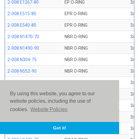
2-008 E1267-80
EP O-RING
3/16
2-008 E515-80
EPR O-RING
3/16
2-008 E540-80
EPR O-RING
3/16
2-008 N1470-70
NBR O-RING
3/16
2-008 N1490-90
NBR O-RING
3/16
2-008 N304-75
NBR O-RING
3/16
2-008 N552-90
NBR O-RING
3/16
2-008 N674-70
NBR O-RING
3/16
By using this website, you agree to our
2-008 S1224-70
SILICONE O-RING
3/16
website policies, including the use of
2-008 S604-70
SILICONE O-RING
3/16
cookies.
Website Policies
2-008 V1226-75
FKM BROWN AMS 7276
3/16
Got it!
2-008 V1475-75
FKM O-RING
3/16