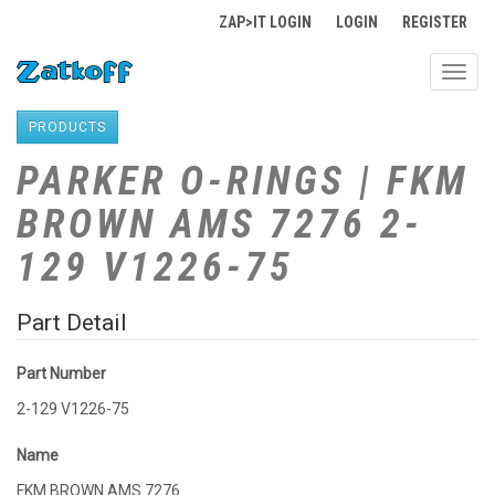
ZAP>IT LOGIN
LOGIN
REGISTER
Toggl
navig
PRODUCTS
PARKER O-RINGS | FKM
BROWN AMS 7276 2-
129 V1226-75
Part Detail
Part Number
2-129 V1226-75
Name
FKM BROWN AMS 7276