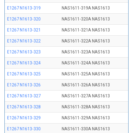
E1267 N1613-319
NAS1611-319A NAS1613
E1267 N1613-320
NAS1611-320A NAS1613
E1267 N1613-321
NAS1611-321A NAS1613
E1267 N1613-322
NAS1611-322A NAS1613
E1267 N1613-323
NAS1611-323A NAS1613
E1267 N1613-324
NAS1611-324A NAS1613
E1267 N1613-325
NAS1611-325A NAS1613
E1267 N1613-326
NAS1611-326A NAS1613
E1267 N1613-327
NAS1611-327A NAS1613
E1267 N1613-328
NAS1611-328A NAS1613
E1267 N1613-329
NAS1611-329A NAS1613
E1267 N1613-330
NAS1611-330A NAS1613