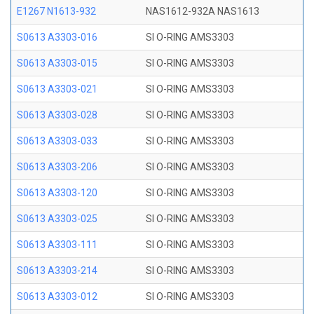
E1267 N1613-932
NAS1612-932A NAS1613
S0613 A3303-016
SI O-RING AMS3303
S0613 A3303-015
SI O-RING AMS3303
S0613 A3303-021
SI O-RING AMS3303
S0613 A3303-028
SI O-RING AMS3303
S0613 A3303-033
SI O-RING AMS3303
S0613 A3303-206
SI O-RING AMS3303
S0613 A3303-120
SI O-RING AMS3303
S0613 A3303-025
SI O-RING AMS3303
S0613 A3303-111
SI O-RING AMS3303
S0613 A3303-214
SI O-RING AMS3303
S0613 A3303-012
SI O-RING AMS3303