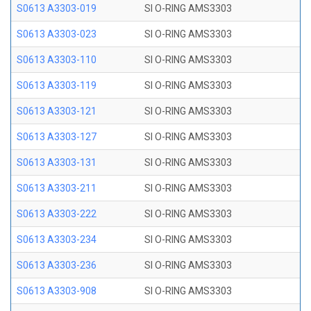
S0613 A3303-019
SI O-RING AMS3303
S0613 A3303-023
SI O-RING AMS3303
S0613 A3303-110
SI O-RING AMS3303
S0613 A3303-119
SI O-RING AMS3303
S0613 A3303-121
SI O-RING AMS3303
S0613 A3303-127
SI O-RING AMS3303
S0613 A3303-131
SI O-RING AMS3303
S0613 A3303-211
SI O-RING AMS3303
S0613 A3303-222
SI O-RING AMS3303
S0613 A3303-234
SI O-RING AMS3303
S0613 A3303-236
SI O-RING AMS3303
S0613 A3303-908
SI O-RING AMS3303