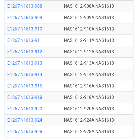
E1267 N1613-908
NAS1612-908A NAS1613
E1267 N1613-909
NAS1612-909A NAS1613
E1267 N1613-910
NAS1612-910A NAS1613
E1267 N1613-911
NAS1612-911A NAS1613
E1267 N1613-912
NAS1612-912A NAS1613
E1267 N1613-913
NAS1612-913A NAS1613
E1267 N1613-914
NAS1612-914A NAS1613
E1267 N1613-916
NAS1612-916A NAS1613
E1267 N1613-918
NAS1612-918A NAS1613
E1267 N1613-920
NAS1612-920A NAS1613
E1267 N1613-924
NAS1612-924A NAS1613
E1267 N1613-928
NAS1612-928A NAS1613