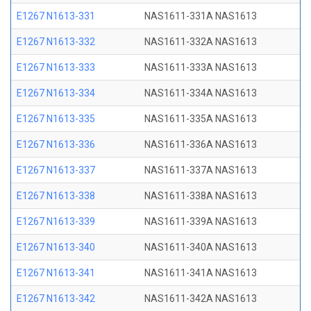
E1267 N1613-331
NAS1611-331A NAS1613
E1267 N1613-332
NAS1611-332A NAS1613
E1267 N1613-333
NAS1611-333A NAS1613
E1267 N1613-334
NAS1611-334A NAS1613
E1267 N1613-335
NAS1611-335A NAS1613
E1267 N1613-336
NAS1611-336A NAS1613
E1267 N1613-337
NAS1611-337A NAS1613
E1267 N1613-338
NAS1611-338A NAS1613
E1267 N1613-339
NAS1611-339A NAS1613
E1267 N1613-340
NAS1611-340A NAS1613
E1267 N1613-341
NAS1611-341A NAS1613
E1267 N1613-342
NAS1611-342A NAS1613