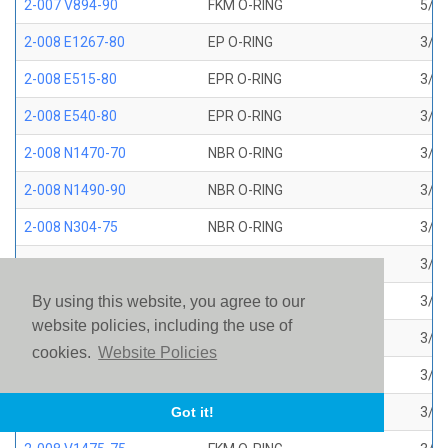
2-007 V894-90
FKM O-RING
5/32
2-008 E1267-80
EP O-RING
3/16
2-008 E515-80
EPR O-RING
3/16
2-008 E540-80
EPR O-RING
3/16
2-008 N1470-70
NBR O-RING
3/16
2-008 N1490-90
NBR O-RING
3/16
2-008 N304-75
NBR O-RING
3/16
2-008 N552-90
NBR O-RING
3/16
2-008 N674-70
NBR O-RING
3/16
By using this website, you agree to our
website policies, including the use of
2-008 S1224-70
SILICONE O-RING
3/16
cookies.
Website Policies
2-008 S604-70
SILICONE O-RING
3/16
2-008 V1226-75
FKM BROWN AMS 7276
3/16
Got it!