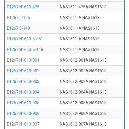
E1267 N1613-475
NAS1611-475A NAS1613
E1267 5-125
NAS1611-A NAS1613
E1267 5-148
NAS1611-A NAS1613
E1267 N1613-5-051
NAS1611-A NAS1613
E1267 N1613-5-118
NAS1611-A NAS1613
E1267 N1613-901
NAS1612-901A NAS1613
E1267 N1613-902
NAS1612-902A NAS1613
E1267 N1613-903
NAS1612-903A NAS1613
E1267 N1613-904
NAS1612-904A NAS1613
E1267 N1613-905
NAS1612-905A NAS1613
E1267 N1613-906
NAS1612-906A NAS1613
E1267 N1613-907
NAS1612-907A NAS1613