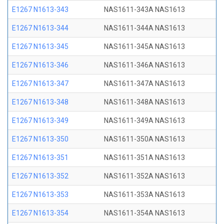
E1267 N1613-343
NAS1611-343A NAS1613
E1267 N1613-344
NAS1611-344A NAS1613
E1267 N1613-345
NAS1611-345A NAS1613
E1267 N1613-346
NAS1611-346A NAS1613
E1267 N1613-347
NAS1611-347A NAS1613
E1267 N1613-348
NAS1611-348A NAS1613
E1267 N1613-349
NAS1611-349A NAS1613
E1267 N1613-350
NAS1611-350A NAS1613
E1267 N1613-351
NAS1611-351A NAS1613
E1267 N1613-352
NAS1611-352A NAS1613
E1267 N1613-353
NAS1611-353A NAS1613
E1267 N1613-354
NAS1611-354A NAS1613