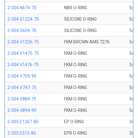
2-004 N674-70
NBR O-RING
5/64
2-004 S1224-70
SILICONE O-RING
5/64
2-004 S604-70
SILICONE O-RING
5/64
2-004 V1226-75
FKM BROWN AMS 7276
5/64
2-004 V1475-75
FKM O-RING
5/64
2-004 V1476-75
FKM O-RING
5/64
2-004 V709-90
FKM O-RING
5/64
2-004 V747-75
FKM O-RING
5/64
2-004 V884-75
FKM O-RING
5/64
2-004 V894-90
FKM O-RING
5/64
2-005 E1267-80
EP O-RING
3/32
2-005 E515-80
EPR O-RING
3/32