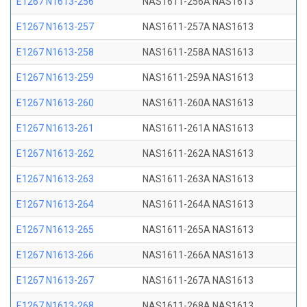
E1267 N1613-256
NAS1611-256A NAS1613
E1267 N1613-257
NAS1611-257A NAS1613
E1267 N1613-258
NAS1611-258A NAS1613
E1267 N1613-259
NAS1611-259A NAS1613
E1267 N1613-260
NAS1611-260A NAS1613
E1267 N1613-261
NAS1611-261A NAS1613
E1267 N1613-262
NAS1611-262A NAS1613
E1267 N1613-263
NAS1611-263A NAS1613
E1267 N1613-264
NAS1611-264A NAS1613
E1267 N1613-265
NAS1611-265A NAS1613
E1267 N1613-266
NAS1611-266A NAS1613
E1267 N1613-267
NAS1611-267A NAS1613
E1267 N1613-268
NAS1611-268A NAS1613