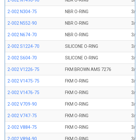
2-002 N1490-90
NBR O-RING
3/64
2-002 N304-75
NBR O-RING
3/64
2-002 N552-90
NBR O-RING
3/64
2-002 N674-70
NBR O-RING
3/64
2-002 S1224-70
SILICONE O-RING
3/64
2-002 S604-70
SILICONE O-RING
3/64
2-002 V1226-75
FKM BROWN AMS 7276
3/64
2-002 V1475-75
FKM O-RING
3/64
2-002 V1476-75
FKM O-RING
3/64
2-002 V709-90
FKM O-RING
3/64
2-002 V747-75
FKM O-RING
3/64
2-002 V884-75
FKM O-RING
3/64
2-002 V894-90
FKM O-RING
3/64