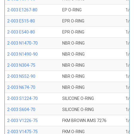
2-003 E1267-80
EP O-RING
1/16
2-003 E515-80
EPR O-RING
1/16
2-003 E540-80
EPR O-RING
1/16
2-003 N1470-70
NBR O-RING
1/16
2-003 N1490-90
NBR O-RING
1/16
2-003 N304-75
NBR O-RING
1/16
2-003 N552-90
NBR O-RING
1/16
2-003 N674-70
NBR O-RING
1/16
2-003 S1224-70
SILICONE O-RING
1/16
2-003 S604-70
SILICONE O-RING
1/16
2-003 V1226-75
FKM BROWN AMS 7276
1/16
2-003 V1475-75
FKM O-RING
1/16