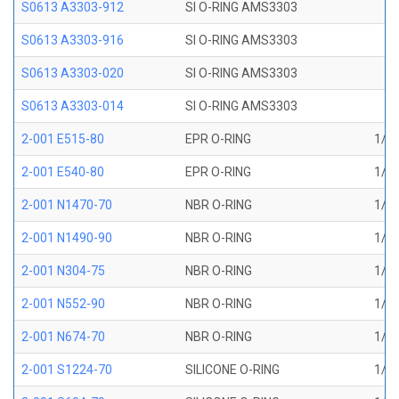
S0613 A3303-912
SI O-RING AMS3303
S0613 A3303-916
SI O-RING AMS3303
S0613 A3303-020
SI O-RING AMS3303
S0613 A3303-014
SI O-RING AMS3303
2-001 E515-80
EPR O-RING
1/32
2-001 E540-80
EPR O-RING
1/32
2-001 N1470-70
NBR O-RING
1/32
2-001 N1490-90
NBR O-RING
1/32
2-001 N304-75
NBR O-RING
1/32
2-001 N552-90
NBR O-RING
1/32
2-001 N674-70
NBR O-RING
1/32
2-001 S1224-70
SILICONE O-RING
1/32