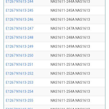
E1267 N1613-244
NAS1611-244A NAS1613
E1267 N1613-245
NAS1611-245A NAS1613
E1267 N1613-246
NAS1611-246A NAS1613
E1267 N1613-247
NAS1611-247A NAS1613
E1267 N1613-248
NAS1611-248A NAS1613
E1267 N1613-249
NAS1611-249A NAS1613
E1267 N1613-250
NAS1611-250A NAS1613
E1267 N1613-251
NAS1611-251A NAS1613
E1267 N1613-252
NAS1611-252A NAS1613
E1267 N1613-253
NAS1611-253A NAS1613
E1267 N1613-254
NAS1611-254A NAS1613
E1267 N1613-255
NAS1611-255A NAS1613