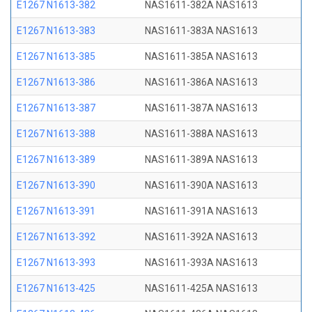
E1267 N1613-382
NAS1611-382A NAS1613
E1267 N1613-383
NAS1611-383A NAS1613
E1267 N1613-385
NAS1611-385A NAS1613
E1267 N1613-386
NAS1611-386A NAS1613
E1267 N1613-387
NAS1611-387A NAS1613
E1267 N1613-388
NAS1611-388A NAS1613
E1267 N1613-389
NAS1611-389A NAS1613
E1267 N1613-390
NAS1611-390A NAS1613
E1267 N1613-391
NAS1611-391A NAS1613
E1267 N1613-392
NAS1611-392A NAS1613
E1267 N1613-393
NAS1611-393A NAS1613
E1267 N1613-425
NAS1611-425A NAS1613