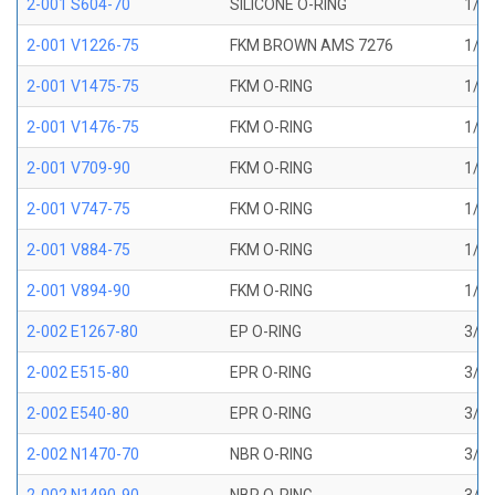
2-001 S604-70
SILICONE O-RING
1/32
2-001 V1226-75
FKM BROWN AMS 7276
1/32
2-001 V1475-75
FKM O-RING
1/32
2-001 V1476-75
FKM O-RING
1/32
2-001 V709-90
FKM O-RING
1/32
2-001 V747-75
FKM O-RING
1/32
2-001 V884-75
FKM O-RING
1/32
2-001 V894-90
FKM O-RING
1/32
2-002 E1267-80
EP O-RING
3/64
2-002 E515-80
EPR O-RING
3/64
2-002 E540-80
EPR O-RING
3/64
2-002 N1470-70
NBR O-RING
3/64