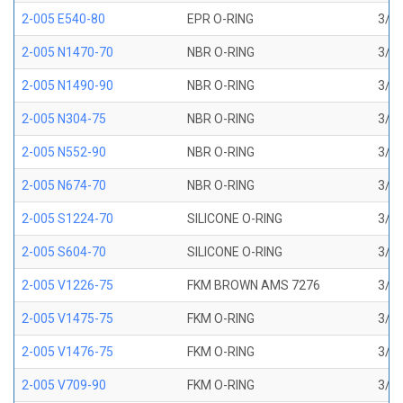
2-005 E540-80
EPR O-RING
3/32
2-005 N1470-70
NBR O-RING
3/32
2-005 N1490-90
NBR O-RING
3/32
2-005 N304-75
NBR O-RING
3/32
2-005 N552-90
NBR O-RING
3/32
2-005 N674-70
NBR O-RING
3/32
2-005 S1224-70
SILICONE O-RING
3/32
2-005 S604-70
SILICONE O-RING
3/32
2-005 V1226-75
FKM BROWN AMS 7276
3/32
2-005 V1475-75
FKM O-RING
3/32
2-005 V1476-75
FKM O-RING
3/32
2-005 V709-90
FKM O-RING
3/32