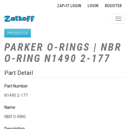
ZAP>IT LOGIN
LOGIN
REGISTER
Toggl
navig
PRODUCTS
PARKER O-RINGS | NBR
O-RING N1490 2-177
Part Detail
Part Number
N1490 2-177
Name
NBR O-RING
Description