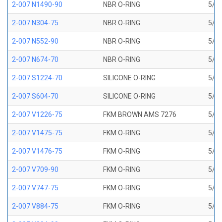
2-007 N1490-90
NBR O-RING
5/32
2-007 N304-75
NBR O-RING
5/32
2-007 N552-90
NBR O-RING
5/32
2-007 N674-70
NBR O-RING
5/32
2-007 S1224-70
SILICONE O-RING
5/32
2-007 S604-70
SILICONE O-RING
5/32
2-007 V1226-75
FKM BROWN AMS 7276
5/32
2-007 V1475-75
FKM O-RING
5/32
2-007 V1476-75
FKM O-RING
5/32
2-007 V709-90
FKM O-RING
5/32
2-007 V747-75
FKM O-RING
5/32
2-007 V884-75
FKM O-RING
5/32