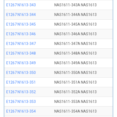
E1267 N1613-343
NAS1611-343A NAS1613
E1267 N1613-344
NAS1611-344A NAS1613
E1267 N1613-345
NAS1611-345A NAS1613
E1267 N1613-346
NAS1611-346A NAS1613
E1267 N1613-347
NAS1611-347A NAS1613
E1267 N1613-348
NAS1611-348A NAS1613
E1267 N1613-349
NAS1611-349A NAS1613
E1267 N1613-350
NAS1611-350A NAS1613
E1267 N1613-351
NAS1611-351A NAS1613
E1267 N1613-352
NAS1611-352A NAS1613
E1267 N1613-353
NAS1611-353A NAS1613
E1267 N1613-354
NAS1611-354A NAS1613