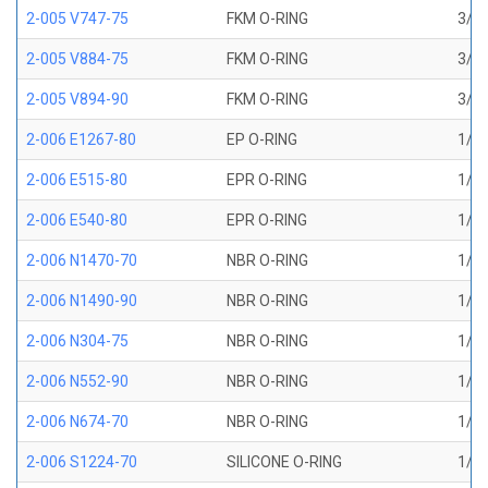
2-005 V747-75
FKM O-RING
3/32
2-005 V884-75
FKM O-RING
3/32
2-005 V894-90
FKM O-RING
3/32
2-006 E1267-80
EP O-RING
1/8 
2-006 E515-80
EPR O-RING
1/8 
2-006 E540-80
EPR O-RING
1/8 
2-006 N1470-70
NBR O-RING
1/8 
2-006 N1490-90
NBR O-RING
1/8 
2-006 N304-75
NBR O-RING
1/8 
2-006 N552-90
NBR O-RING
1/8 
2-006 N674-70
NBR O-RING
1/8 
2-006 S1224-70
SILICONE O-RING
1/8 