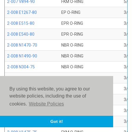
2-007 V894-90
FKM O-RING
5/32
2-008 E1267-80
EP O-RING
3/16
2-008 E515-80
EPR O-RING
3/16
2-008 E540-80
EPR O-RING
3/16
2-008 N1470-70
NBR O-RING
3/16
2-008 N1490-90
NBR O-RING
3/16
2-008 N304-75
NBR O-RING
3/16
2-008 N552-90
NBR O-RING
3/16
2-008 N674-70
NBR O-RING
3/16
By using this website, you agree to our
website policies, including the use of
2-008 S1224-70
SILICONE O-RING
3/16
cookies.
Website Policies
2-008 S604-70
SILICONE O-RING
3/16
2-008 V1226-75
FKM BROWN AMS 7276
3/16
Got it!