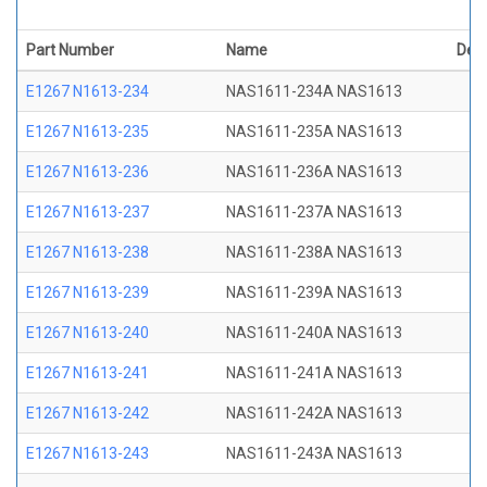
Part Number
Name
Desc
E1267 N1613-234
NAS1611-234A NAS1613
E1267 N1613-235
NAS1611-235A NAS1613
E1267 N1613-236
NAS1611-236A NAS1613
E1267 N1613-237
NAS1611-237A NAS1613
E1267 N1613-238
NAS1611-238A NAS1613
E1267 N1613-239
NAS1611-239A NAS1613
E1267 N1613-240
NAS1611-240A NAS1613
E1267 N1613-241
NAS1611-241A NAS1613
E1267 N1613-242
NAS1611-242A NAS1613
E1267 N1613-243
NAS1611-243A NAS1613