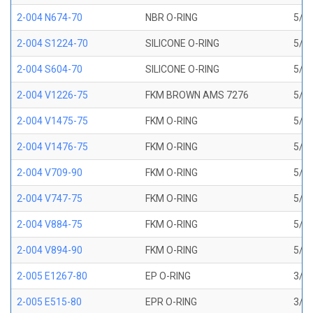
2-004 N674-70
NBR O-RING
5/64
2-004 S1224-70
SILICONE O-RING
5/64
2-004 S604-70
SILICONE O-RING
5/64
2-004 V1226-75
FKM BROWN AMS 7276
5/64
2-004 V1475-75
FKM O-RING
5/64
2-004 V1476-75
FKM O-RING
5/64
2-004 V709-90
FKM O-RING
5/64
2-004 V747-75
FKM O-RING
5/64
2-004 V884-75
FKM O-RING
5/64
2-004 V894-90
FKM O-RING
5/64
2-005 E1267-80
EP O-RING
3/32
2-005 E515-80
EPR O-RING
3/32