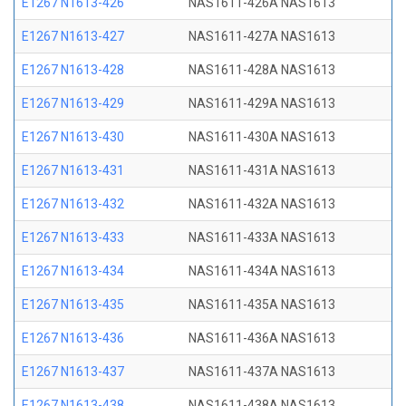
E1267 N1613-426
NAS1611-426A NAS1613
E1267 N1613-427
NAS1611-427A NAS1613
E1267 N1613-428
NAS1611-428A NAS1613
E1267 N1613-429
NAS1611-429A NAS1613
E1267 N1613-430
NAS1611-430A NAS1613
E1267 N1613-431
NAS1611-431A NAS1613
E1267 N1613-432
NAS1611-432A NAS1613
E1267 N1613-433
NAS1611-433A NAS1613
E1267 N1613-434
NAS1611-434A NAS1613
E1267 N1613-435
NAS1611-435A NAS1613
E1267 N1613-436
NAS1611-436A NAS1613
E1267 N1613-437
NAS1611-437A NAS1613
E1267 N1613-438
NAS1611-438A NAS1613