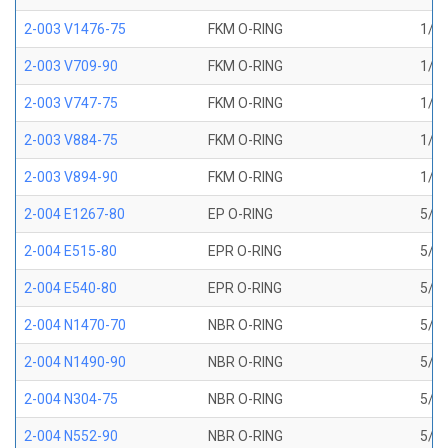
2-003 V1476-75
FKM O-RING
1/16
2-003 V709-90
FKM O-RING
1/16
2-003 V747-75
FKM O-RING
1/16
2-003 V884-75
FKM O-RING
1/16
2-003 V894-90
FKM O-RING
1/16
2-004 E1267-80
EP O-RING
5/64
2-004 E515-80
EPR O-RING
5/64
2-004 E540-80
EPR O-RING
5/64
2-004 N1470-70
NBR O-RING
5/64
2-004 N1490-90
NBR O-RING
5/64
2-004 N304-75
NBR O-RING
5/64
2-004 N552-90
NBR O-RING
5/64