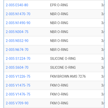
2-005 E540-80
EPR O-RING
3/32
2-005 N1470-70
NBR O-RING
3/32
2-005 N1490-90
NBR O-RING
3/32
2-005 N304-75
NBR O-RING
3/32
2-005 N552-90
NBR O-RING
3/32
2-005 N674-70
NBR O-RING
3/32
2-005 S1224-70
SILICONE O-RING
3/32
2-005 S604-70
SILICONE O-RING
3/32
2-005 V1226-75
FKM BROWN AMS 7276
3/32
2-005 V1475-75
FKM O-RING
3/32
2-005 V1476-75
FKM O-RING
3/32
2-005 V709-90
FKM O-RING
3/32