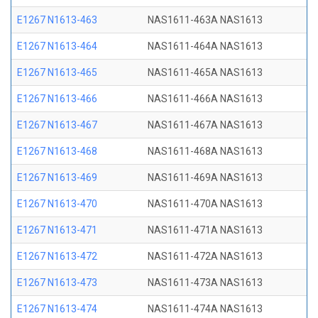
E1267 N1613-463
NAS1611-463A NAS1613
E1267 N1613-464
NAS1611-464A NAS1613
E1267 N1613-465
NAS1611-465A NAS1613
E1267 N1613-466
NAS1611-466A NAS1613
E1267 N1613-467
NAS1611-467A NAS1613
E1267 N1613-468
NAS1611-468A NAS1613
E1267 N1613-469
NAS1611-469A NAS1613
E1267 N1613-470
NAS1611-470A NAS1613
E1267 N1613-471
NAS1611-471A NAS1613
E1267 N1613-472
NAS1611-472A NAS1613
E1267 N1613-473
NAS1611-473A NAS1613
E1267 N1613-474
NAS1611-474A NAS1613