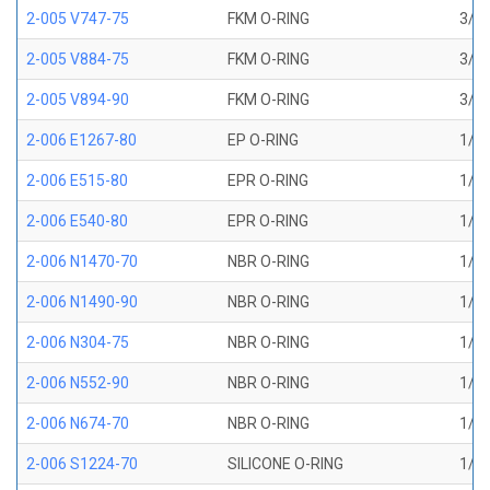
2-005 V747-75
FKM O-RING
3/32
2-005 V884-75
FKM O-RING
3/32
2-005 V894-90
FKM O-RING
3/32
2-006 E1267-80
EP O-RING
1/8 
2-006 E515-80
EPR O-RING
1/8 
2-006 E540-80
EPR O-RING
1/8 
2-006 N1470-70
NBR O-RING
1/8 
2-006 N1490-90
NBR O-RING
1/8 
2-006 N304-75
NBR O-RING
1/8 
2-006 N552-90
NBR O-RING
1/8 
2-006 N674-70
NBR O-RING
1/8 
2-006 S1224-70
SILICONE O-RING
1/8 