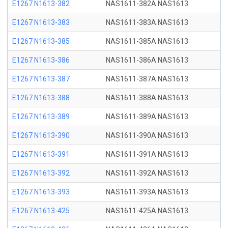
E1267 N1613-382
NAS1611-382A NAS1613
E1267 N1613-383
NAS1611-383A NAS1613
E1267 N1613-385
NAS1611-385A NAS1613
E1267 N1613-386
NAS1611-386A NAS1613
E1267 N1613-387
NAS1611-387A NAS1613
E1267 N1613-388
NAS1611-388A NAS1613
E1267 N1613-389
NAS1611-389A NAS1613
E1267 N1613-390
NAS1611-390A NAS1613
E1267 N1613-391
NAS1611-391A NAS1613
E1267 N1613-392
NAS1611-392A NAS1613
E1267 N1613-393
NAS1611-393A NAS1613
E1267 N1613-425
NAS1611-425A NAS1613