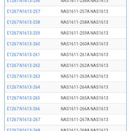
E1267 N1613-256
NAS1611-256A NAS1613
E1267 N1613-257
NAS1611-257A NAS1613
E1267 N1613-258
NAS1611-258A NAS1613
E1267 N1613-259
NAS1611-259A NAS1613
E1267 N1613-260
NAS1611-260A NAS1613
E1267 N1613-261
NAS1611-261A NAS1613
E1267 N1613-262
NAS1611-262A NAS1613
E1267 N1613-263
NAS1611-263A NAS1613
E1267 N1613-264
NAS1611-264A NAS1613
E1267 N1613-265
NAS1611-265A NAS1613
E1267 N1613-266
NAS1611-266A NAS1613
E1267 N1613-267
NAS1611-267A NAS1613
E1267 N1613-268
NAS1611-268A NAS1613