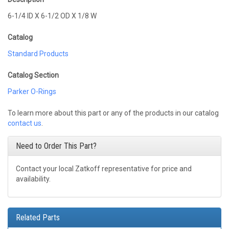
6-1/4 ID X 6-1/2 OD X 1/8 W
Catalog
Standard Products
Catalog Section
Parker O-Rings
To learn more about this part or any of the products in our catalog
contact us
.
Need to Order This Part?
Contact your local Zatkoff representative for price and
availability.
Related Parts