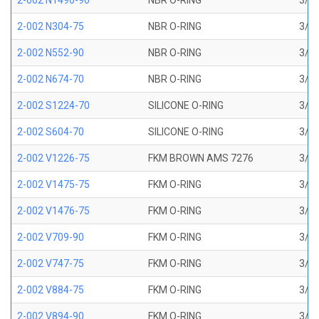
2-002 N1490-90
NBR O-RING
3/64
2-002 N304-75
NBR O-RING
3/64
2-002 N552-90
NBR O-RING
3/64
2-002 N674-70
NBR O-RING
3/64
2-002 S1224-70
SILICONE O-RING
3/64
2-002 S604-70
SILICONE O-RING
3/64
2-002 V1226-75
FKM BROWN AMS 7276
3/64
2-002 V1475-75
FKM O-RING
3/64
2-002 V1476-75
FKM O-RING
3/64
2-002 V709-90
FKM O-RING
3/64
2-002 V747-75
FKM O-RING
3/64
2-002 V884-75
FKM O-RING
3/64
2-002 V894-90
FKM O-RING
3/64