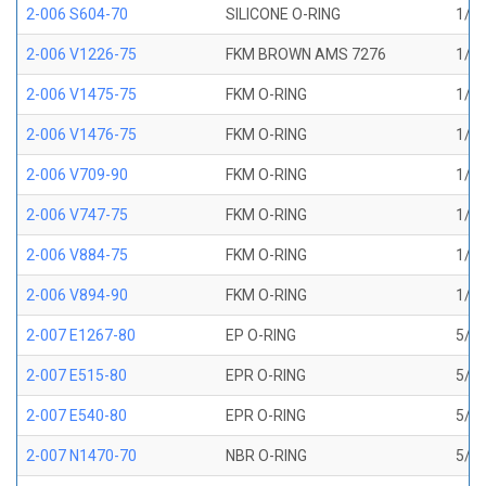
2-006 S604-70
SILICONE O-RING
1/8 
2-006 V1226-75
FKM BROWN AMS 7276
1/8 
2-006 V1475-75
FKM O-RING
1/8 
2-006 V1476-75
FKM O-RING
1/8 
2-006 V709-90
FKM O-RING
1/8 
2-006 V747-75
FKM O-RING
1/8 
2-006 V884-75
FKM O-RING
1/8 
2-006 V894-90
FKM O-RING
1/8 
2-007 E1267-80
EP O-RING
5/32
2-007 E515-80
EPR O-RING
5/32
2-007 E540-80
EPR O-RING
5/32
2-007 N1470-70
NBR O-RING
5/32