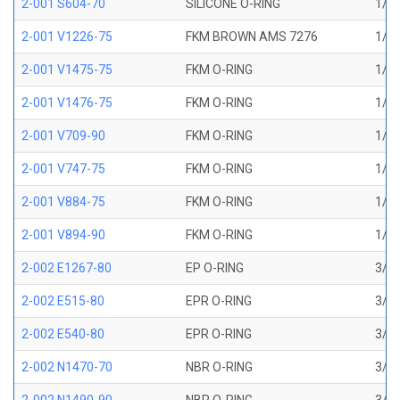
2-001 S604-70
SILICONE O-RING
1/32
2-001 V1226-75
FKM BROWN AMS 7276
1/32
2-001 V1475-75
FKM O-RING
1/32
2-001 V1476-75
FKM O-RING
1/32
2-001 V709-90
FKM O-RING
1/32
2-001 V747-75
FKM O-RING
1/32
2-001 V884-75
FKM O-RING
1/32
2-001 V894-90
FKM O-RING
1/32
2-002 E1267-80
EP O-RING
3/64
2-002 E515-80
EPR O-RING
3/64
2-002 E540-80
EPR O-RING
3/64
2-002 N1470-70
NBR O-RING
3/64