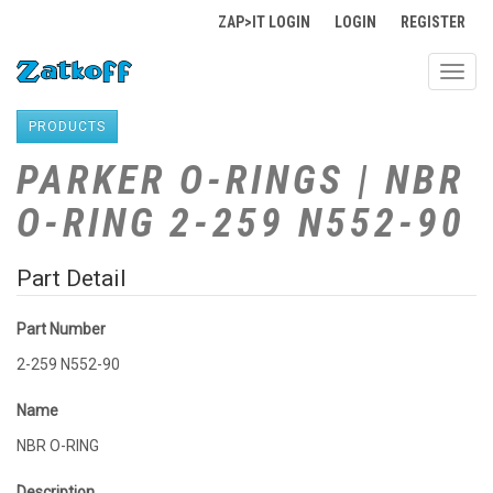
ZAP>IT LOGIN
LOGIN
REGISTER
Toggl
navig
PRODUCTS
PARKER O-RINGS | NBR
O-RING 2-259 N552-90
Part Detail
Part Number
2-259 N552-90
Name
NBR O-RING
Description