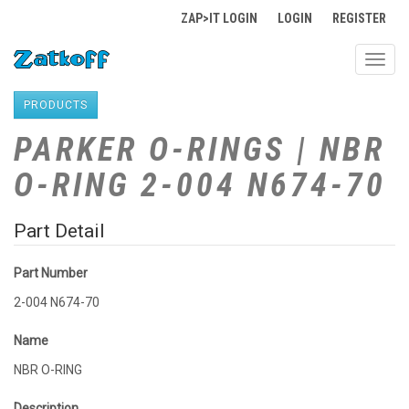
ZAP>IT LOGIN
LOGIN
REGISTER
Toggl
navig
PRODUCTS
PARKER O-RINGS | NBR
O-RING 2-004 N674-70
Part Detail
Part Number
2-004 N674-70
Name
NBR O-RING
Description