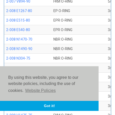
2-007 V894-90
FKM O-RING
5/32
2-008 E1267-80
EP O-RING
3/16
2-008 E515-80
EPR O-RING
3/16
2-008 E540-80
EPR O-RING
3/16
2-008 N1470-70
NBR O-RING
3/16
2-008 N1490-90
NBR O-RING
3/16
2-008 N304-75
NBR O-RING
3/16
2-008 N552-90
NBR O-RING
3/16
2-008 N674-70
NBR O-RING
3/16
By using this website, you agree to our
website policies, including the use of
2-008 S1224-70
SILICONE O-RING
3/16
cookies.
Website Policies
2-008 S604-70
SILICONE O-RING
3/16
2-008 V1226-75
FKM BROWN AMS 7276
3/16
Got it!