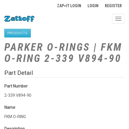
ZAP>IT LOGIN
LOGIN
REGISTER
Toggl
navig
PRODUCTS
PARKER O-RINGS | FKM
O-RING 2-339 V894-90
Part Detail
Part Number
2-339 V894-90
Name
FKM O-RING
Description