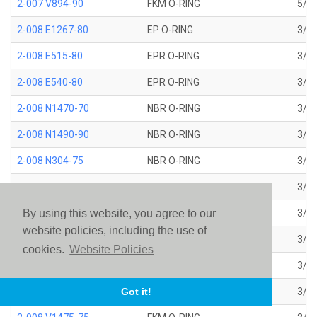
2-007 V894-90
FKM O-RING
5/32
2-008 E1267-80
EP O-RING
3/16
2-008 E515-80
EPR O-RING
3/16
2-008 E540-80
EPR O-RING
3/16
2-008 N1470-70
NBR O-RING
3/16
2-008 N1490-90
NBR O-RING
3/16
2-008 N304-75
NBR O-RING
3/16
2-008 N552-90
NBR O-RING
3/16
2-008 N674-70
NBR O-RING
3/16
By using this website, you agree to our
website policies, including the use of
2-008 S1224-70
SILICONE O-RING
3/16
cookies.
Website Policies
2-008 S604-70
SILICONE O-RING
3/16
2-008 V1226-75
FKM BROWN AMS 7276
3/16
Got it!