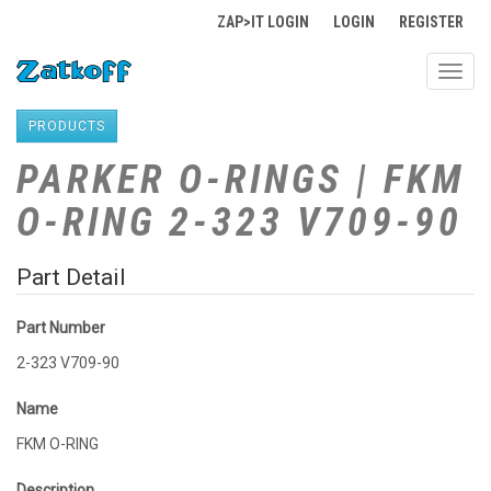
ZAP>IT LOGIN
LOGIN
REGISTER
Toggl
navig
PRODUCTS
PARKER O-RINGS | FKM
O-RING 2-323 V709-90
Part Detail
Part Number
2-323 V709-90
Name
FKM O-RING
Description