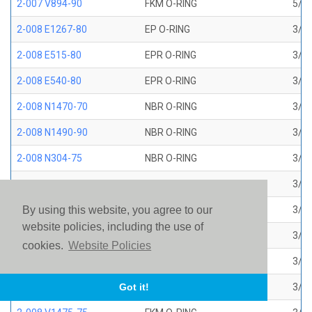
2-007 V894-90
FKM O-RING
5/32
2-008 E1267-80
EP O-RING
3/16
2-008 E515-80
EPR O-RING
3/16
2-008 E540-80
EPR O-RING
3/16
2-008 N1470-70
NBR O-RING
3/16
2-008 N1490-90
NBR O-RING
3/16
2-008 N304-75
NBR O-RING
3/16
2-008 N552-90
NBR O-RING
3/16
2-008 N674-70
NBR O-RING
3/16
By using this website, you agree to our
website policies, including the use of
2-008 S1224-70
SILICONE O-RING
3/16
cookies.
Website Policies
2-008 S604-70
SILICONE O-RING
3/16
2-008 V1226-75
FKM BROWN AMS 7276
3/16
Got it!