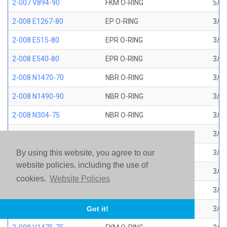
2-007 V894-90
FKM O-RING
5/32
2-008 E1267-80
EP O-RING
3/16
2-008 E515-80
EPR O-RING
3/16
2-008 E540-80
EPR O-RING
3/16
2-008 N1470-70
NBR O-RING
3/16
2-008 N1490-90
NBR O-RING
3/16
2-008 N304-75
NBR O-RING
3/16
2-008 N552-90
NBR O-RING
3/16
2-008 N674-70
NBR O-RING
3/16
By using this website, you agree to our
website policies, including the use of
2-008 S1224-70
SILICONE O-RING
3/16
cookies.
Website Policies
2-008 S604-70
SILICONE O-RING
3/16
2-008 V1226-75
FKM BROWN AMS 7276
3/16
Got it!