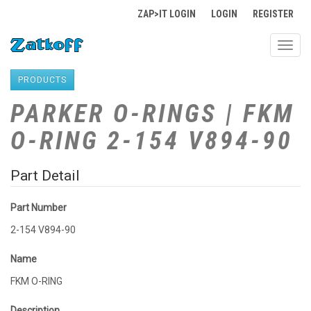
ZAP>IT LOGIN
LOGIN
REGISTER
Toggl
navig
PRODUCTS
PARKER O-RINGS | FKM
O-RING 2-154 V894-90
Part Detail
Part Number
2-154 V894-90
Name
FKM O-RING
Description