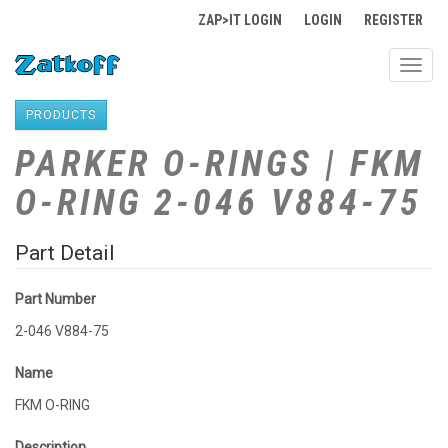
ZAP>IT LOGIN
LOGIN
REGISTER
Toggl
navig
PRODUCTS
PARKER O-RINGS | FKM
O-RING 2-046 V884-75
Part Detail
Part Number
2-046 V884-75
Name
FKM O-RING
Description