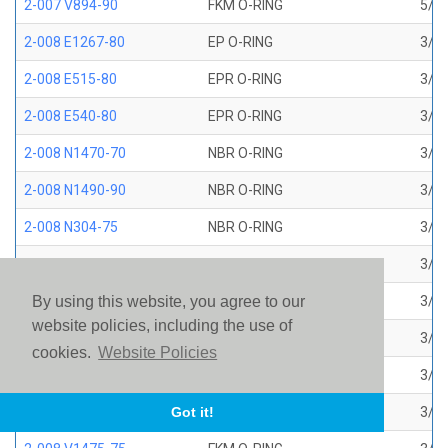
2-007 V894-90
FKM O-RING
5/32
2-008 E1267-80
EP O-RING
3/16
2-008 E515-80
EPR O-RING
3/16
2-008 E540-80
EPR O-RING
3/16
2-008 N1470-70
NBR O-RING
3/16
2-008 N1490-90
NBR O-RING
3/16
2-008 N304-75
NBR O-RING
3/16
2-008 N552-90
NBR O-RING
3/16
2-008 N674-70
NBR O-RING
3/16
By using this website, you agree to our
website policies, including the use of
2-008 S1224-70
SILICONE O-RING
3/16
cookies.
Website Policies
2-008 S604-70
SILICONE O-RING
3/16
2-008 V1226-75
FKM BROWN AMS 7276
3/16
Got it!