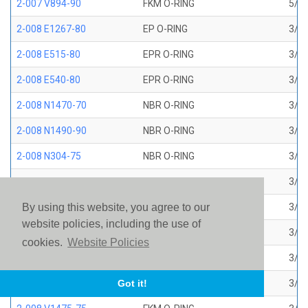
2-007 V894-90
FKM O-RING
5/32
2-008 E1267-80
EP O-RING
3/16
2-008 E515-80
EPR O-RING
3/16
2-008 E540-80
EPR O-RING
3/16
2-008 N1470-70
NBR O-RING
3/16
2-008 N1490-90
NBR O-RING
3/16
2-008 N304-75
NBR O-RING
3/16
2-008 N552-90
NBR O-RING
3/16
2-008 N674-70
NBR O-RING
3/16
By using this website, you agree to our
website policies, including the use of
2-008 S1224-70
SILICONE O-RING
3/16
cookies.
Website Policies
2-008 S604-70
SILICONE O-RING
3/16
2-008 V1226-75
FKM BROWN AMS 7276
3/16
Got it!