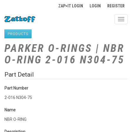
ZAP>IT LOGIN
LOGIN
REGISTER
Toggl
navig
PRODUCTS
PARKER O-RINGS | NBR
O-RING 2-016 N304-75
Part Detail
Part Number
2-016 N304-75
Name
NBR O-RING
Description