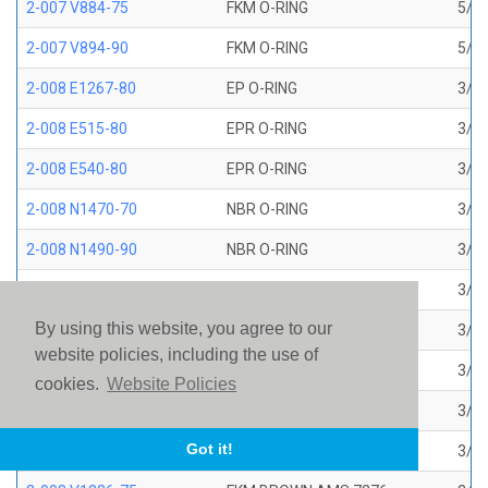
2-007 V884-75
FKM O-RING
5/32
2-007 V894-90
FKM O-RING
5/32
2-008 E1267-80
EP O-RING
3/16
2-008 E515-80
EPR O-RING
3/16
2-008 E540-80
EPR O-RING
3/16
2-008 N1470-70
NBR O-RING
3/16
2-008 N1490-90
NBR O-RING
3/16
2-008 N304-75
NBR O-RING
3/16
By using this website, you agree to our
2-008 N552-90
NBR O-RING
3/16
website policies, including the use of
2-008 N674-70
NBR O-RING
3/16
cookies.
Website Policies
2-008 S1224-70
SILICONE O-RING
3/16
Got it!
2-008 S604-70
SILICONE O-RING
3/16