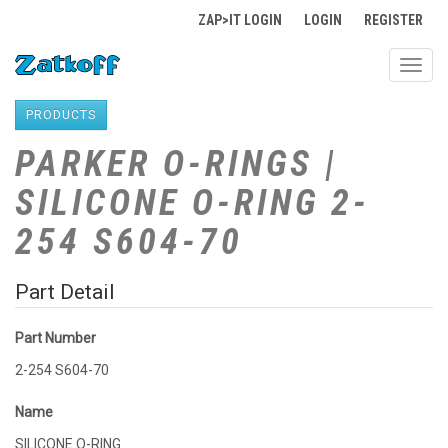
ZAP>IT LOGIN
LOGIN
REGISTER
Toggl
navig
PRODUCTS
PARKER O-RINGS |
SILICONE O-RING 2-
254 S604-70
Part Detail
Part Number
2-254 S604-70
Name
SILICONE O-RING