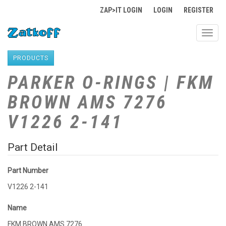
ZAP>IT LOGIN
LOGIN
REGISTER
Toggl
navig
PRODUCTS
PARKER O-RINGS | FKM
BROWN AMS 7276
V1226 2-141
Part Detail
Part Number
V1226 2-141
Name
FKM BROWN AMS 7276