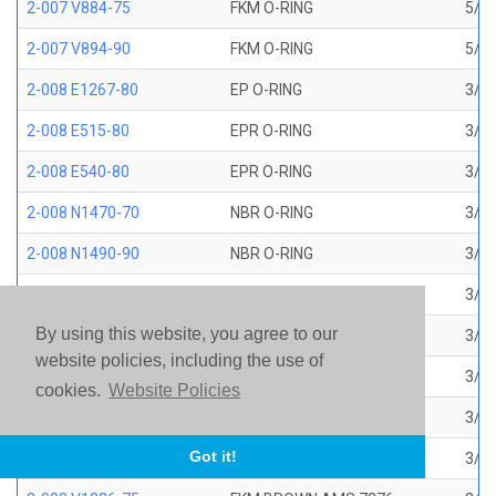
2-007 V884-75
FKM O-RING
5/32
2-007 V894-90
FKM O-RING
5/32
2-008 E1267-80
EP O-RING
3/16
2-008 E515-80
EPR O-RING
3/16
2-008 E540-80
EPR O-RING
3/16
2-008 N1470-70
NBR O-RING
3/16
2-008 N1490-90
NBR O-RING
3/16
2-008 N304-75
NBR O-RING
3/16
By using this website, you agree to our
2-008 N552-90
NBR O-RING
3/16
website policies, including the use of
2-008 N674-70
NBR O-RING
3/16
cookies.
Website Policies
2-008 S1224-70
SILICONE O-RING
3/16
Got it!
2-008 S604-70
SILICONE O-RING
3/16