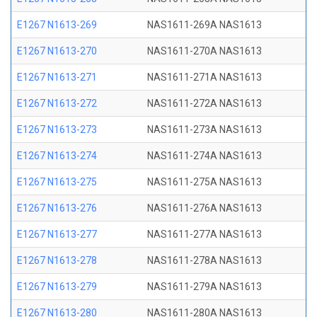
E1267 N1613-269
NAS1611-269A NAS1613
E1267 N1613-270
NAS1611-270A NAS1613
E1267 N1613-271
NAS1611-271A NAS1613
E1267 N1613-272
NAS1611-272A NAS1613
E1267 N1613-273
NAS1611-273A NAS1613
E1267 N1613-274
NAS1611-274A NAS1613
E1267 N1613-275
NAS1611-275A NAS1613
E1267 N1613-276
NAS1611-276A NAS1613
E1267 N1613-277
NAS1611-277A NAS1613
E1267 N1613-278
NAS1611-278A NAS1613
E1267 N1613-279
NAS1611-279A NAS1613
E1267 N1613-280
NAS1611-280A NAS1613