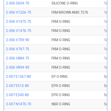
2-006 S604-70
SILICONE O-RING
1/8 
2-006 V1226-75
FKM BROWN AMS 7276
1/8 
2-006 V1475-75
FKM O-RING
1/8 
2-006 V1476-75
FKM O-RING
1/8 
2-006 V709-90
FKM O-RING
1/8 
2-006 V747-75
FKM O-RING
1/8 
2-006 V884-75
FKM O-RING
1/8 
2-006 V894-90
FKM O-RING
1/8 
2-007 E1267-80
EP O-RING
5/32
2-007 E515-80
EPR O-RING
5/32
2-007 E540-80
EPR O-RING
5/32
2-007 N1470-70
NBR O-RING
5/32