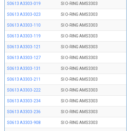
S0613 A3303-019
SI O-RING AMS3303
S0613 A3303-023
SI O-RING AMS3303
S0613 A3303-110
SI O-RING AMS3303
S0613 A3303-119
SI O-RING AMS3303
S0613 A3303-121
SI O-RING AMS3303
S0613 A3303-127
SI O-RING AMS3303
S0613 A3303-131
SI O-RING AMS3303
S0613 A3303-211
SI O-RING AMS3303
S0613 A3303-222
SI O-RING AMS3303
S0613 A3303-234
SI O-RING AMS3303
S0613 A3303-236
SI O-RING AMS3303
S0613 A3303-908
SI O-RING AMS3303