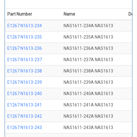
Part Number
Name
Desc
E1267 N1613-234
NAS1611-234A NAS1613
E1267 N1613-235
NAS1611-235A NAS1613
E1267 N1613-236
NAS1611-236A NAS1613
E1267 N1613-237
NAS1611-237A NAS1613
E1267 N1613-238
NAS1611-238A NAS1613
E1267 N1613-239
NAS1611-239A NAS1613
E1267 N1613-240
NAS1611-240A NAS1613
E1267 N1613-241
NAS1611-241A NAS1613
E1267 N1613-242
NAS1611-242A NAS1613
E1267 N1613-243
NAS1611-243A NAS1613