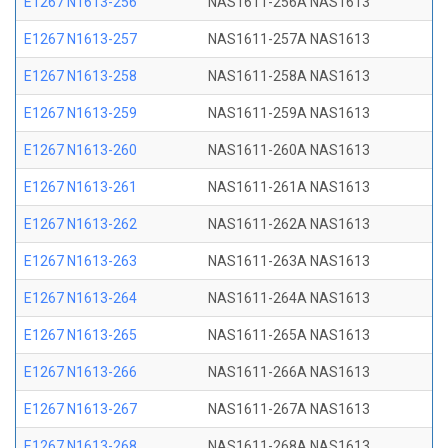
E1267 N1613-256
NAS1611-256A NAS1613
E1267 N1613-257
NAS1611-257A NAS1613
E1267 N1613-258
NAS1611-258A NAS1613
E1267 N1613-259
NAS1611-259A NAS1613
E1267 N1613-260
NAS1611-260A NAS1613
E1267 N1613-261
NAS1611-261A NAS1613
E1267 N1613-262
NAS1611-262A NAS1613
E1267 N1613-263
NAS1611-263A NAS1613
E1267 N1613-264
NAS1611-264A NAS1613
E1267 N1613-265
NAS1611-265A NAS1613
E1267 N1613-266
NAS1611-266A NAS1613
E1267 N1613-267
NAS1611-267A NAS1613
E1267 N1613-268
NAS1611-268A NAS1613