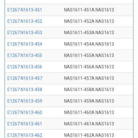
E1267 N1613-451
NAS1611-451A NAS1613
E1267 N1613-452
NAS1611-452A NAS1613
E1267 N1613-453
NAS1611-453A NAS1613
E1267 N1613-454
NAS1611-454A NAS1613
E1267 N1613-455
NAS1611-455A NAS1613
E1267 N1613-456
NAS1611-456A NAS1613
E1267 N1613-457
NAS1611-457A NAS1613
E1267 N1613-458
NAS1611-458A NAS1613
E1267 N1613-459
NAS1611-459A NAS1613
E1267 N1613-460
NAS1611-460A NAS1613
E1267 N1613-461
NAS1611-461A NAS1613
E1267 N1613-462
NAS1611-462A NAS1613