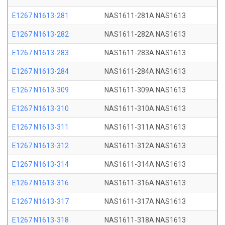
E1267 N1613-281
NAS1611-281A NAS1613
E1267 N1613-282
NAS1611-282A NAS1613
E1267 N1613-283
NAS1611-283A NAS1613
E1267 N1613-284
NAS1611-284A NAS1613
E1267 N1613-309
NAS1611-309A NAS1613
E1267 N1613-310
NAS1611-310A NAS1613
E1267 N1613-311
NAS1611-311A NAS1613
E1267 N1613-312
NAS1611-312A NAS1613
E1267 N1613-314
NAS1611-314A NAS1613
E1267 N1613-316
NAS1611-316A NAS1613
E1267 N1613-317
NAS1611-317A NAS1613
E1267 N1613-318
NAS1611-318A NAS1613