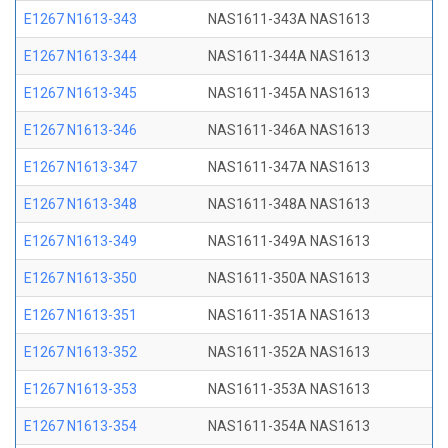
E1267 N1613-343
NAS1611-343A NAS1613
E1267 N1613-344
NAS1611-344A NAS1613
E1267 N1613-345
NAS1611-345A NAS1613
E1267 N1613-346
NAS1611-346A NAS1613
E1267 N1613-347
NAS1611-347A NAS1613
E1267 N1613-348
NAS1611-348A NAS1613
E1267 N1613-349
NAS1611-349A NAS1613
E1267 N1613-350
NAS1611-350A NAS1613
E1267 N1613-351
NAS1611-351A NAS1613
E1267 N1613-352
NAS1611-352A NAS1613
E1267 N1613-353
NAS1611-353A NAS1613
E1267 N1613-354
NAS1611-354A NAS1613