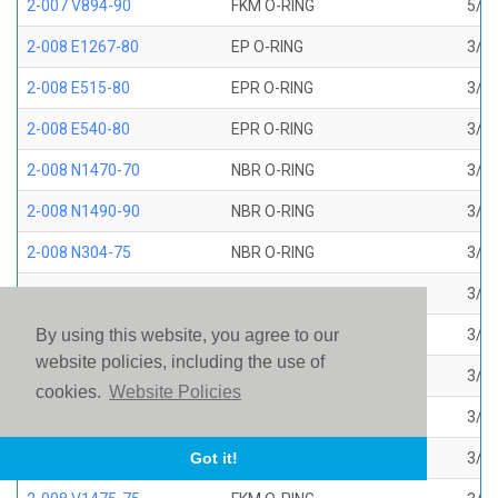
2-007 V894-90
FKM O-RING
5/32
2-008 E1267-80
EP O-RING
3/16
2-008 E515-80
EPR O-RING
3/16
2-008 E540-80
EPR O-RING
3/16
2-008 N1470-70
NBR O-RING
3/16
2-008 N1490-90
NBR O-RING
3/16
2-008 N304-75
NBR O-RING
3/16
2-008 N552-90
NBR O-RING
3/16
2-008 N674-70
NBR O-RING
3/16
By using this website, you agree to our
website policies, including the use of
2-008 S1224-70
SILICONE O-RING
3/16
cookies.
Website Policies
2-008 S604-70
SILICONE O-RING
3/16
2-008 V1226-75
FKM BROWN AMS 7276
3/16
Got it!