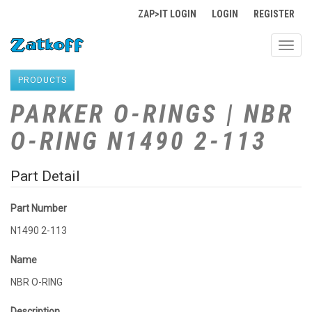
ZAP>IT LOGIN
LOGIN
REGISTER
Toggl
navig
PRODUCTS
PARKER O-RINGS | NBR
O-RING N1490 2-113
Part Detail
Part Number
N1490 2-113
Name
NBR O-RING
Description