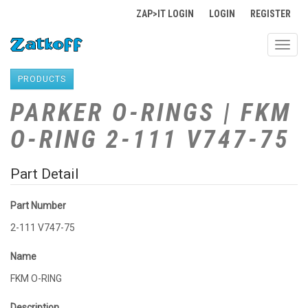
ZAP>IT LOGIN
LOGIN
REGISTER
Toggl
navig
PRODUCTS
PARKER O-RINGS | FKM
O-RING 2-111 V747-75
Part Detail
Part Number
2-111 V747-75
Name
FKM O-RING
Description