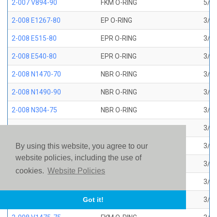
2-007 V894-90
FKM O-RING
5/32
2-008 E1267-80
EP O-RING
3/16
2-008 E515-80
EPR O-RING
3/16
2-008 E540-80
EPR O-RING
3/16
2-008 N1470-70
NBR O-RING
3/16
2-008 N1490-90
NBR O-RING
3/16
2-008 N304-75
NBR O-RING
3/16
2-008 N552-90
NBR O-RING
3/16
2-008 N674-70
NBR O-RING
3/16
By using this website, you agree to our
website policies, including the use of
2-008 S1224-70
SILICONE O-RING
3/16
cookies.
Website Policies
2-008 S604-70
SILICONE O-RING
3/16
2-008 V1226-75
FKM BROWN AMS 7276
3/16
Got it!