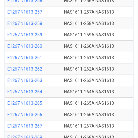
E1267 N1613-256
NAS1611-256A NAS1613
E1267 N1613-257
NAS1611-257A NAS1613
E1267 N1613-258
NAS1611-258A NAS1613
E1267 N1613-259
NAS1611-259A NAS1613
E1267 N1613-260
NAS1611-260A NAS1613
E1267 N1613-261
NAS1611-261A NAS1613
E1267 N1613-262
NAS1611-262A NAS1613
E1267 N1613-263
NAS1611-263A NAS1613
E1267 N1613-264
NAS1611-264A NAS1613
E1267 N1613-265
NAS1611-265A NAS1613
E1267 N1613-266
NAS1611-266A NAS1613
E1267 N1613-267
NAS1611-267A NAS1613
E1267 N1613-268
NAS1611-268A NAS1613