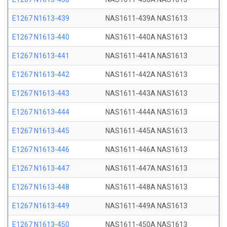
E1267 N1613-439
NAS1611-439A NAS1613
E1267 N1613-440
NAS1611-440A NAS1613
E1267 N1613-441
NAS1611-441A NAS1613
E1267 N1613-442
NAS1611-442A NAS1613
E1267 N1613-443
NAS1611-443A NAS1613
E1267 N1613-444
NAS1611-444A NAS1613
E1267 N1613-445
NAS1611-445A NAS1613
E1267 N1613-446
NAS1611-446A NAS1613
E1267 N1613-447
NAS1611-447A NAS1613
E1267 N1613-448
NAS1611-448A NAS1613
E1267 N1613-449
NAS1611-449A NAS1613
E1267 N1613-450
NAS1611-450A NAS1613