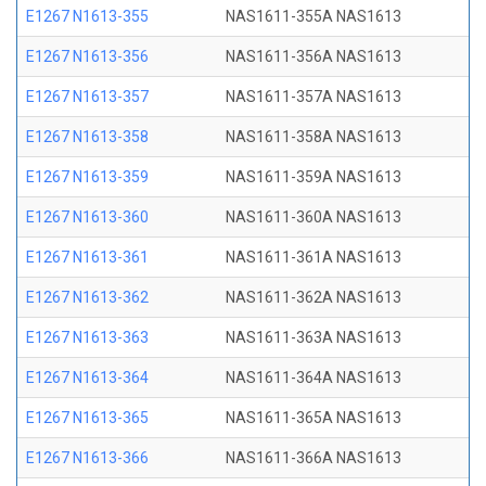
E1267 N1613-355
NAS1611-355A NAS1613
E1267 N1613-356
NAS1611-356A NAS1613
E1267 N1613-357
NAS1611-357A NAS1613
E1267 N1613-358
NAS1611-358A NAS1613
E1267 N1613-359
NAS1611-359A NAS1613
E1267 N1613-360
NAS1611-360A NAS1613
E1267 N1613-361
NAS1611-361A NAS1613
E1267 N1613-362
NAS1611-362A NAS1613
E1267 N1613-363
NAS1611-363A NAS1613
E1267 N1613-364
NAS1611-364A NAS1613
E1267 N1613-365
NAS1611-365A NAS1613
E1267 N1613-366
NAS1611-366A NAS1613