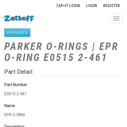
ZAP>IT LOGIN
LOGIN
REGISTER
Toggl
navig
PRODUCTS
PARKER O-RINGS | EPR
O-RING E0515 2-461
Part Detail
Part Number
E0515 2-461
Name
EPR O-RING
Description