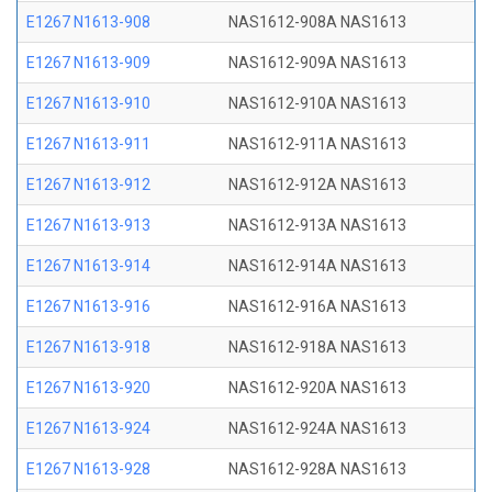
E1267 N1613-908
NAS1612-908A NAS1613
E1267 N1613-909
NAS1612-909A NAS1613
E1267 N1613-910
NAS1612-910A NAS1613
E1267 N1613-911
NAS1612-911A NAS1613
E1267 N1613-912
NAS1612-912A NAS1613
E1267 N1613-913
NAS1612-913A NAS1613
E1267 N1613-914
NAS1612-914A NAS1613
E1267 N1613-916
NAS1612-916A NAS1613
E1267 N1613-918
NAS1612-918A NAS1613
E1267 N1613-920
NAS1612-920A NAS1613
E1267 N1613-924
NAS1612-924A NAS1613
E1267 N1613-928
NAS1612-928A NAS1613