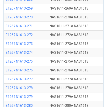
E1267 N1613-269
NAS1611-269A NAS1613
E1267 N1613-270
NAS1611-270A NAS1613
E1267 N1613-271
NAS1611-271A NAS1613
E1267 N1613-272
NAS1611-272A NAS1613
E1267 N1613-273
NAS1611-273A NAS1613
E1267 N1613-274
NAS1611-274A NAS1613
E1267 N1613-275
NAS1611-275A NAS1613
E1267 N1613-276
NAS1611-276A NAS1613
E1267 N1613-277
NAS1611-277A NAS1613
E1267 N1613-278
NAS1611-278A NAS1613
E1267 N1613-279
NAS1611-279A NAS1613
E1267 N1613-280
NAS1611-280A NAS1613