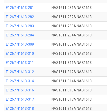
E1267 N1613-281
NAS1611-281A NAS1613
E1267 N1613-282
NAS1611-282A NAS1613
E1267 N1613-283
NAS1611-283A NAS1613
E1267 N1613-284
NAS1611-284A NAS1613
E1267 N1613-309
NAS1611-309A NAS1613
E1267 N1613-310
NAS1611-310A NAS1613
E1267 N1613-311
NAS1611-311A NAS1613
E1267 N1613-312
NAS1611-312A NAS1613
E1267 N1613-314
NAS1611-314A NAS1613
E1267 N1613-316
NAS1611-316A NAS1613
E1267 N1613-317
NAS1611-317A NAS1613
E1267 N1613-318
NAS1611-318A NAS1613