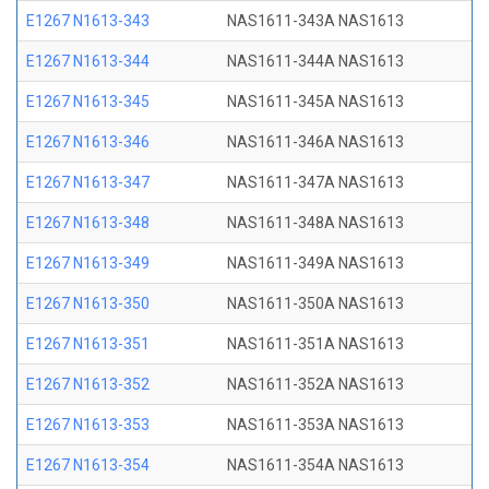
E1267 N1613-343
NAS1611-343A NAS1613
E1267 N1613-344
NAS1611-344A NAS1613
E1267 N1613-345
NAS1611-345A NAS1613
E1267 N1613-346
NAS1611-346A NAS1613
E1267 N1613-347
NAS1611-347A NAS1613
E1267 N1613-348
NAS1611-348A NAS1613
E1267 N1613-349
NAS1611-349A NAS1613
E1267 N1613-350
NAS1611-350A NAS1613
E1267 N1613-351
NAS1611-351A NAS1613
E1267 N1613-352
NAS1611-352A NAS1613
E1267 N1613-353
NAS1611-353A NAS1613
E1267 N1613-354
NAS1611-354A NAS1613