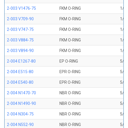
2-003 V1476-75
FKM O-RING
1/16
2-003 V709-90
FKM O-RING
1/16
2-003 V747-75
FKM O-RING
1/16
2-003 V884-75
FKM O-RING
1/16
2-003 V894-90
FKM O-RING
1/16
2-004 E1267-80
EP O-RING
5/64
2-004 E515-80
EPR O-RING
5/64
2-004 E540-80
EPR O-RING
5/64
2-004 N1470-70
NBR O-RING
5/64
2-004 N1490-90
NBR O-RING
5/64
2-004 N304-75
NBR O-RING
5/64
2-004 N552-90
NBR O-RING
5/64