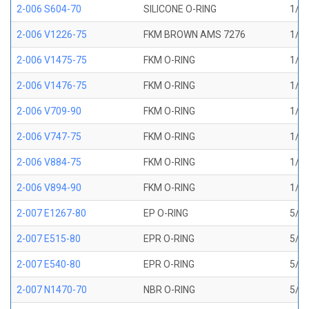
2-006 S604-70
SILICONE O-RING
1/8 
2-006 V1226-75
FKM BROWN AMS 7276
1/8 
2-006 V1475-75
FKM O-RING
1/8 
2-006 V1476-75
FKM O-RING
1/8 
2-006 V709-90
FKM O-RING
1/8 
2-006 V747-75
FKM O-RING
1/8 
2-006 V884-75
FKM O-RING
1/8 
2-006 V894-90
FKM O-RING
1/8 
2-007 E1267-80
EP O-RING
5/32
2-007 E515-80
EPR O-RING
5/32
2-007 E540-80
EPR O-RING
5/32
2-007 N1470-70
NBR O-RING
5/32