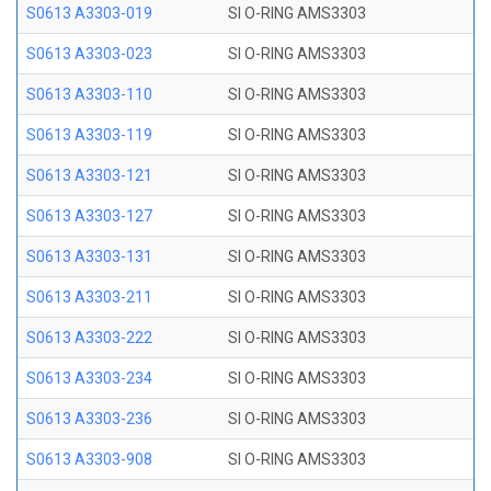
S0613 A3303-019
SI O-RING AMS3303
S0613 A3303-023
SI O-RING AMS3303
S0613 A3303-110
SI O-RING AMS3303
S0613 A3303-119
SI O-RING AMS3303
S0613 A3303-121
SI O-RING AMS3303
S0613 A3303-127
SI O-RING AMS3303
S0613 A3303-131
SI O-RING AMS3303
S0613 A3303-211
SI O-RING AMS3303
S0613 A3303-222
SI O-RING AMS3303
S0613 A3303-234
SI O-RING AMS3303
S0613 A3303-236
SI O-RING AMS3303
S0613 A3303-908
SI O-RING AMS3303