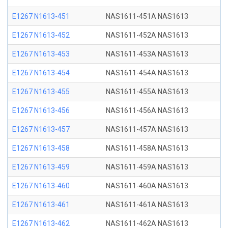
E1267 N1613-451
NAS1611-451A NAS1613
E1267 N1613-452
NAS1611-452A NAS1613
E1267 N1613-453
NAS1611-453A NAS1613
E1267 N1613-454
NAS1611-454A NAS1613
E1267 N1613-455
NAS1611-455A NAS1613
E1267 N1613-456
NAS1611-456A NAS1613
E1267 N1613-457
NAS1611-457A NAS1613
E1267 N1613-458
NAS1611-458A NAS1613
E1267 N1613-459
NAS1611-459A NAS1613
E1267 N1613-460
NAS1611-460A NAS1613
E1267 N1613-461
NAS1611-461A NAS1613
E1267 N1613-462
NAS1611-462A NAS1613