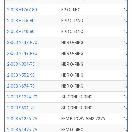
2-003 E1267-80
EP O-RING
1/16
2-003 E515-80
EPR O-RING
1/16
2-003 E540-80
EPR O-RING
1/16
2-003 N1470-70
NBR O-RING
1/16
2-003 N1490-90
NBR O-RING
1/16
2-003 N304-75
NBR O-RING
1/16
2-003 N552-90
NBR O-RING
1/16
2-003 N674-70
NBR O-RING
1/16
2-003 S1224-70
SILICONE O-RING
1/16
2-003 S604-70
SILICONE O-RING
1/16
2-003 V1226-75
FKM BROWN AMS 7276
1/16
2-003 V1475-75
FKM O-RING
1/16