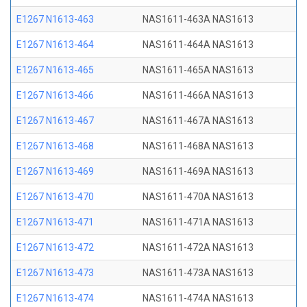
E1267 N1613-463
NAS1611-463A NAS1613
E1267 N1613-464
NAS1611-464A NAS1613
E1267 N1613-465
NAS1611-465A NAS1613
E1267 N1613-466
NAS1611-466A NAS1613
E1267 N1613-467
NAS1611-467A NAS1613
E1267 N1613-468
NAS1611-468A NAS1613
E1267 N1613-469
NAS1611-469A NAS1613
E1267 N1613-470
NAS1611-470A NAS1613
E1267 N1613-471
NAS1611-471A NAS1613
E1267 N1613-472
NAS1611-472A NAS1613
E1267 N1613-473
NAS1611-473A NAS1613
E1267 N1613-474
NAS1611-474A NAS1613