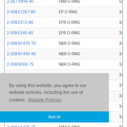
2-007 V894-90
FKM O-RING
5/32
2-008 E1267-80
EP O-RING
3/16
2-008 E515-80
EPR O-RING
3/16
2-008 E540-80
EPR O-RING
3/16
2-008 N1470-70
NBR O-RING
3/16
2-008 N1490-90
NBR O-RING
3/16
2-008 N304-75
NBR O-RING
3/16
2-008 N552-90
NBR O-RING
3/16
2-008 N674-70
NBR O-RING
3/16
By using this website, you agree to our
website policies, including the use of
2-008 S1224-70
SILICONE O-RING
3/16
cookies.
Website Policies
2-008 S604-70
SILICONE O-RING
3/16
2-008 V1226-75
FKM BROWN AMS 7276
3/16
Got it!