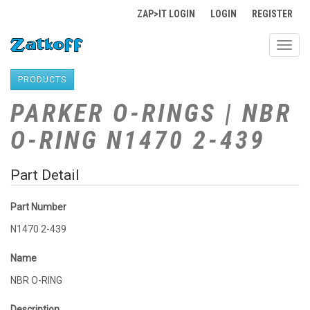
ZAP>IT LOGIN
LOGIN
REGISTER
Toggl
navig
PRODUCTS
PARKER O-RINGS | NBR
O-RING N1470 2-439
Part Detail
Part Number
N1470 2-439
Name
NBR O-RING
Description