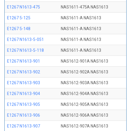
E1267 N1613-475
NAS1611-475A NAS1613
E1267 5-125
NAS1611-A NAS1613
E1267 5-148
NAS1611-A NAS1613
E1267 N1613-5-051
NAS1611-A NAS1613
E1267 N1613-5-118
NAS1611-A NAS1613
E1267 N1613-901
NAS1612-901A NAS1613
E1267 N1613-902
NAS1612-902A NAS1613
E1267 N1613-903
NAS1612-903A NAS1613
E1267 N1613-904
NAS1612-904A NAS1613
E1267 N1613-905
NAS1612-905A NAS1613
E1267 N1613-906
NAS1612-906A NAS1613
E1267 N1613-907
NAS1612-907A NAS1613