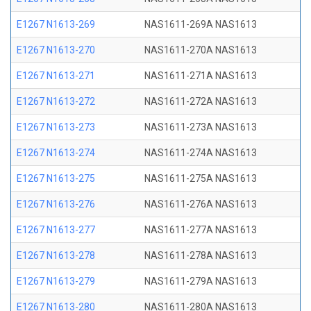
E1267 N1613-269
NAS1611-269A NAS1613
E1267 N1613-270
NAS1611-270A NAS1613
E1267 N1613-271
NAS1611-271A NAS1613
E1267 N1613-272
NAS1611-272A NAS1613
E1267 N1613-273
NAS1611-273A NAS1613
E1267 N1613-274
NAS1611-274A NAS1613
E1267 N1613-275
NAS1611-275A NAS1613
E1267 N1613-276
NAS1611-276A NAS1613
E1267 N1613-277
NAS1611-277A NAS1613
E1267 N1613-278
NAS1611-278A NAS1613
E1267 N1613-279
NAS1611-279A NAS1613
E1267 N1613-280
NAS1611-280A NAS1613