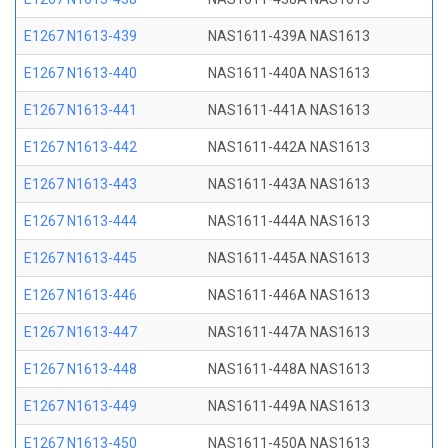
E1267 N1613-439
NAS1611-439A NAS1613
E1267 N1613-440
NAS1611-440A NAS1613
E1267 N1613-441
NAS1611-441A NAS1613
E1267 N1613-442
NAS1611-442A NAS1613
E1267 N1613-443
NAS1611-443A NAS1613
E1267 N1613-444
NAS1611-444A NAS1613
E1267 N1613-445
NAS1611-445A NAS1613
E1267 N1613-446
NAS1611-446A NAS1613
E1267 N1613-447
NAS1611-447A NAS1613
E1267 N1613-448
NAS1611-448A NAS1613
E1267 N1613-449
NAS1611-449A NAS1613
E1267 N1613-450
NAS1611-450A NAS1613