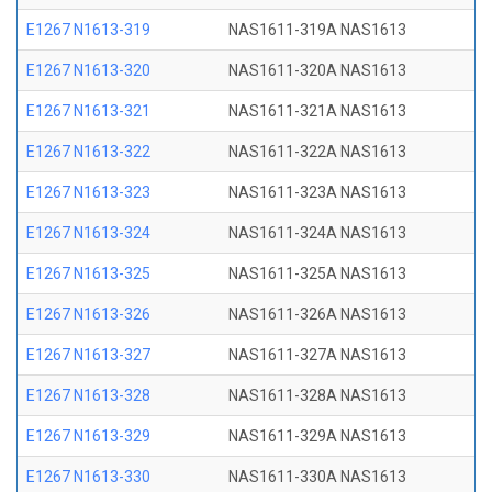
E1267 N1613-319
NAS1611-319A NAS1613
E1267 N1613-320
NAS1611-320A NAS1613
E1267 N1613-321
NAS1611-321A NAS1613
E1267 N1613-322
NAS1611-322A NAS1613
E1267 N1613-323
NAS1611-323A NAS1613
E1267 N1613-324
NAS1611-324A NAS1613
E1267 N1613-325
NAS1611-325A NAS1613
E1267 N1613-326
NAS1611-326A NAS1613
E1267 N1613-327
NAS1611-327A NAS1613
E1267 N1613-328
NAS1611-328A NAS1613
E1267 N1613-329
NAS1611-329A NAS1613
E1267 N1613-330
NAS1611-330A NAS1613