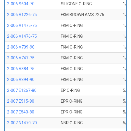
2-006 S604-70
SILICONE O-RING
1/8 
2-006 V1226-75
FKM BROWN AMS 7276
1/8 
2-006 V1475-75
FKM O-RING
1/8 
2-006 V1476-75
FKM O-RING
1/8 
2-006 V709-90
FKM O-RING
1/8 
2-006 V747-75
FKM O-RING
1/8 
2-006 V884-75
FKM O-RING
1/8 
2-006 V894-90
FKM O-RING
1/8 
2-007 E1267-80
EP O-RING
5/32
2-007 E515-80
EPR O-RING
5/32
2-007 E540-80
EPR O-RING
5/32
2-007 N1470-70
NBR O-RING
5/32