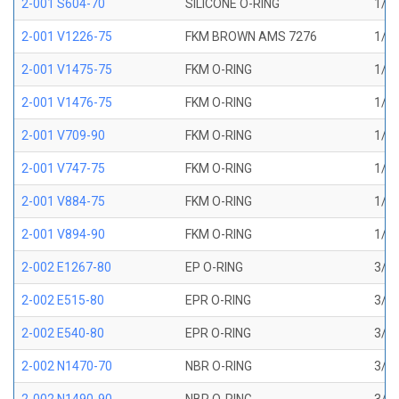
2-001 S604-70
SILICONE O-RING
1/32
2-001 V1226-75
FKM BROWN AMS 7276
1/32
2-001 V1475-75
FKM O-RING
1/32
2-001 V1476-75
FKM O-RING
1/32
2-001 V709-90
FKM O-RING
1/32
2-001 V747-75
FKM O-RING
1/32
2-001 V884-75
FKM O-RING
1/32
2-001 V894-90
FKM O-RING
1/32
2-002 E1267-80
EP O-RING
3/64
2-002 E515-80
EPR O-RING
3/64
2-002 E540-80
EPR O-RING
3/64
2-002 N1470-70
NBR O-RING
3/64