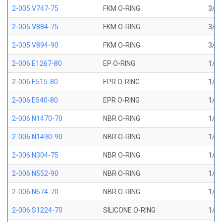
2-005 V747-75
FKM O-RING
3/32
2-005 V884-75
FKM O-RING
3/32
2-005 V894-90
FKM O-RING
3/32
2-006 E1267-80
EP O-RING
1/8 
2-006 E515-80
EPR O-RING
1/8 
2-006 E540-80
EPR O-RING
1/8 
2-006 N1470-70
NBR O-RING
1/8 
2-006 N1490-90
NBR O-RING
1/8 
2-006 N304-75
NBR O-RING
1/8 
2-006 N552-90
NBR O-RING
1/8 
2-006 N674-70
NBR O-RING
1/8 
2-006 S1224-70
SILICONE O-RING
1/8 