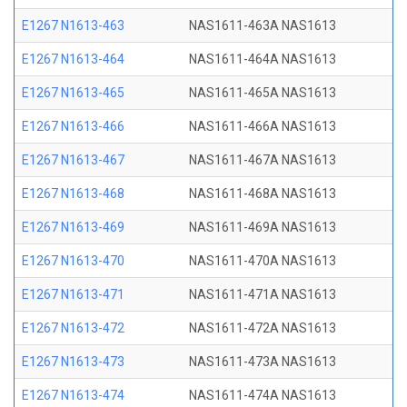
E1267 N1613-463
NAS1611-463A NAS1613
E1267 N1613-464
NAS1611-464A NAS1613
E1267 N1613-465
NAS1611-465A NAS1613
E1267 N1613-466
NAS1611-466A NAS1613
E1267 N1613-467
NAS1611-467A NAS1613
E1267 N1613-468
NAS1611-468A NAS1613
E1267 N1613-469
NAS1611-469A NAS1613
E1267 N1613-470
NAS1611-470A NAS1613
E1267 N1613-471
NAS1611-471A NAS1613
E1267 N1613-472
NAS1611-472A NAS1613
E1267 N1613-473
NAS1611-473A NAS1613
E1267 N1613-474
NAS1611-474A NAS1613