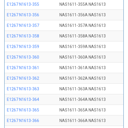
E1267 N1613-355
NAS1611-355A NAS1613
E1267 N1613-356
NAS1611-356A NAS1613
E1267 N1613-357
NAS1611-357A NAS1613
E1267 N1613-358
NAS1611-358A NAS1613
E1267 N1613-359
NAS1611-359A NAS1613
E1267 N1613-360
NAS1611-360A NAS1613
E1267 N1613-361
NAS1611-361A NAS1613
E1267 N1613-362
NAS1611-362A NAS1613
E1267 N1613-363
NAS1611-363A NAS1613
E1267 N1613-364
NAS1611-364A NAS1613
E1267 N1613-365
NAS1611-365A NAS1613
E1267 N1613-366
NAS1611-366A NAS1613