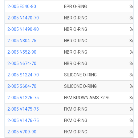
2-005 E540-80
EPR O-RING
3/32
2-005 N1470-70
NBR O-RING
3/32
2-005 N1490-90
NBR O-RING
3/32
2-005 N304-75
NBR O-RING
3/32
2-005 N552-90
NBR O-RING
3/32
2-005 N674-70
NBR O-RING
3/32
2-005 S1224-70
SILICONE O-RING
3/32
2-005 S604-70
SILICONE O-RING
3/32
2-005 V1226-75
FKM BROWN AMS 7276
3/32
2-005 V1475-75
FKM O-RING
3/32
2-005 V1476-75
FKM O-RING
3/32
2-005 V709-90
FKM O-RING
3/32