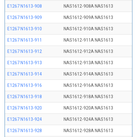
E1267 N1613-908
NAS1612-908A NAS1613
E1267 N1613-909
NAS1612-909A NAS1613
E1267 N1613-910
NAS1612-910A NAS1613
E1267 N1613-911
NAS1612-911A NAS1613
E1267 N1613-912
NAS1612-912A NAS1613
E1267 N1613-913
NAS1612-913A NAS1613
E1267 N1613-914
NAS1612-914A NAS1613
E1267 N1613-916
NAS1612-916A NAS1613
E1267 N1613-918
NAS1612-918A NAS1613
E1267 N1613-920
NAS1612-920A NAS1613
E1267 N1613-924
NAS1612-924A NAS1613
E1267 N1613-928
NAS1612-928A NAS1613