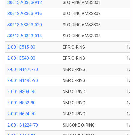
S0613 A3303-912
SI O-RING AMS3303
S0613 A3303-916
SI O-RING AMS3303
S0613 A3303-020
SI O-RING AMS3303
S0613 A3303-014
SI O-RING AMS3303
2-001 E515-80
EPR O-RING
1/32
2-001 E540-80
EPR O-RING
1/32
2-001 N1470-70
NBR O-RING
1/32
2-001 N1490-90
NBR O-RING
1/32
2-001 N304-75
NBR O-RING
1/32
2-001 N552-90
NBR O-RING
1/32
2-001 N674-70
NBR O-RING
1/32
2-001 S1224-70
SILICONE O-RING
1/32