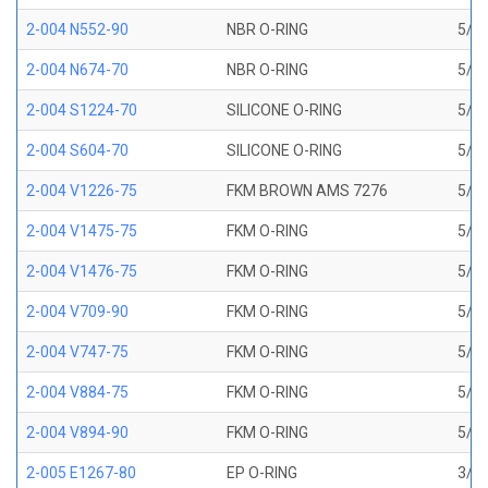
2-004 N552-90
NBR O-RING
5/64
2-004 N674-70
NBR O-RING
5/64
2-004 S1224-70
SILICONE O-RING
5/64
2-004 S604-70
SILICONE O-RING
5/64
2-004 V1226-75
FKM BROWN AMS 7276
5/64
2-004 V1475-75
FKM O-RING
5/64
2-004 V1476-75
FKM O-RING
5/64
2-004 V709-90
FKM O-RING
5/64
2-004 V747-75
FKM O-RING
5/64
2-004 V884-75
FKM O-RING
5/64
2-004 V894-90
FKM O-RING
5/64
2-005 E1267-80
EP O-RING
3/32