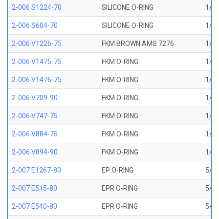
2-006 S1224-70
SILICONE O-RING
1/8 
2-006 S604-70
SILICONE O-RING
1/8 
2-006 V1226-75
FKM BROWN AMS 7276
1/8 
2-006 V1475-75
FKM O-RING
1/8 
2-006 V1476-75
FKM O-RING
1/8 
2-006 V709-90
FKM O-RING
1/8 
2-006 V747-75
FKM O-RING
1/8 
2-006 V884-75
FKM O-RING
1/8 
2-006 V894-90
FKM O-RING
1/8 
2-007 E1267-80
EP O-RING
5/32
2-007 E515-80
EPR O-RING
5/32
2-007 E540-80
EPR O-RING
5/32