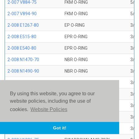
2-007 V884-75
FKM O-RING
5/32
2-007 V894-90
FKM O-RING
5/32
2-008 E1267-80
EP O-RING
3/16
2-008 E515-80
EPR O-RING
3/16
2-008 E540-80
EPR O-RING
3/16
2-008 N1470-70
NBR O-RING
3/16
2-008 N1490-90
NBR O-RING
3/16
2-008 N304-75
NBR O-RING
3/16
By using this website, you agree to our
2-008 N552-90
NBR O-RING
3/16
website policies, including the use of
2-008 N674-70
NBR O-RING
3/16
cookies.
Website Policies
2-008 S1224-70
SILICONE O-RING
3/16
Got it!
2-008 S604-70
SILICONE O-RING
3/16