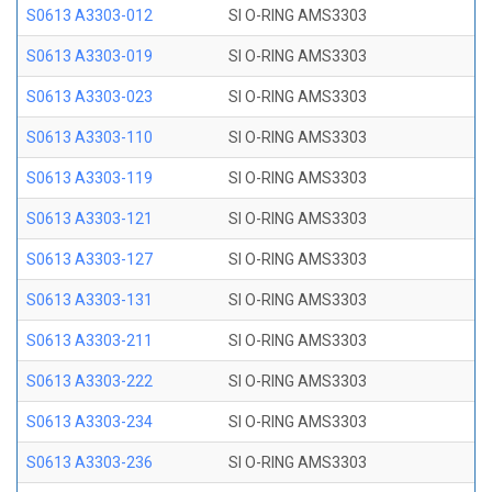
S0613 A3303-012
SI O-RING AMS3303
S0613 A3303-019
SI O-RING AMS3303
S0613 A3303-023
SI O-RING AMS3303
S0613 A3303-110
SI O-RING AMS3303
S0613 A3303-119
SI O-RING AMS3303
S0613 A3303-121
SI O-RING AMS3303
S0613 A3303-127
SI O-RING AMS3303
S0613 A3303-131
SI O-RING AMS3303
S0613 A3303-211
SI O-RING AMS3303
S0613 A3303-222
SI O-RING AMS3303
S0613 A3303-234
SI O-RING AMS3303
S0613 A3303-236
SI O-RING AMS3303