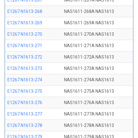
E1267 N1613-267
NAS1611-267A NAS1613
E1267 N1613-268
NAS1611-268A NAS1613
E1267 N1613-269
NAS1611-269A NAS1613
E1267 N1613-270
NAS1611-270A NAS1613
E1267 N1613-271
NAS1611-271A NAS1613
E1267 N1613-272
NAS1611-272A NAS1613
E1267 N1613-273
NAS1611-273A NAS1613
E1267 N1613-274
NAS1611-274A NAS1613
E1267 N1613-275
NAS1611-275A NAS1613
E1267 N1613-276
NAS1611-276A NAS1613
E1267 N1613-277
NAS1611-277A NAS1613
E1267 N1613-278
NAS1611-278A NAS1613
E1267 N1613-279
NAS1611-279A NAS1613