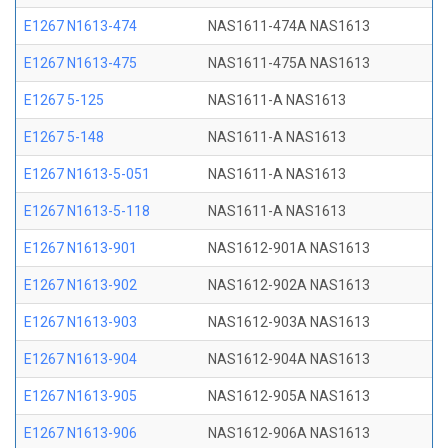
E1267 N1613-474
NAS1611-474A NAS1613
E1267 N1613-475
NAS1611-475A NAS1613
E1267 5-125
NAS1611-A NAS1613
E1267 5-148
NAS1611-A NAS1613
E1267 N1613-5-051
NAS1611-A NAS1613
E1267 N1613-5-118
NAS1611-A NAS1613
E1267 N1613-901
NAS1612-901A NAS1613
E1267 N1613-902
NAS1612-902A NAS1613
E1267 N1613-903
NAS1612-903A NAS1613
E1267 N1613-904
NAS1612-904A NAS1613
E1267 N1613-905
NAS1612-905A NAS1613
E1267 N1613-906
NAS1612-906A NAS1613