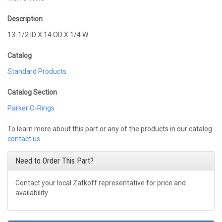
Description
13-1/2 ID X 14 OD X 1/4 W
Catalog
Standard Products
Catalog Section
Parker O-Rings
To learn more about this part or any of the products in our catalog
contact us
.
Need to Order This Part?
Contact your local Zatkoff representative for price and
availability.