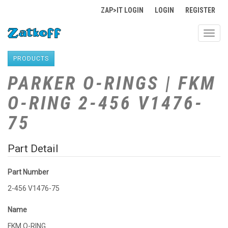
ZAP>IT LOGIN
LOGIN
REGISTER
Toggl
navig
PRODUCTS
PARKER O-RINGS | FKM
O-RING 2-456 V1476-
75
Part Detail
Part Number
2-456 V1476-75
Name
FKM O-RING