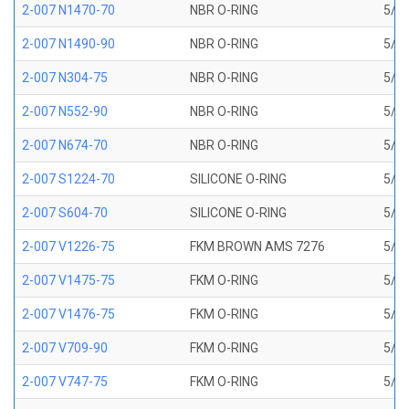
2-007 N1470-70
NBR O-RING
5/32
2-007 N1490-90
NBR O-RING
5/32
2-007 N304-75
NBR O-RING
5/32
2-007 N552-90
NBR O-RING
5/32
2-007 N674-70
NBR O-RING
5/32
2-007 S1224-70
SILICONE O-RING
5/32
2-007 S604-70
SILICONE O-RING
5/32
2-007 V1226-75
FKM BROWN AMS 7276
5/32
2-007 V1475-75
FKM O-RING
5/32
2-007 V1476-75
FKM O-RING
5/32
2-007 V709-90
FKM O-RING
5/32
2-007 V747-75
FKM O-RING
5/32