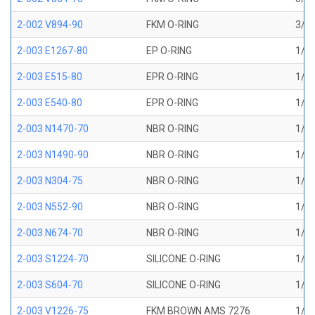
2-002 V894-90
FKM O-RING
3/64
2-003 E1267-80
EP O-RING
1/16
2-003 E515-80
EPR O-RING
1/16
2-003 E540-80
EPR O-RING
1/16
2-003 N1470-70
NBR O-RING
1/16
2-003 N1490-90
NBR O-RING
1/16
2-003 N304-75
NBR O-RING
1/16
2-003 N552-90
NBR O-RING
1/16
2-003 N674-70
NBR O-RING
1/16
2-003 S1224-70
SILICONE O-RING
1/16
2-003 S604-70
SILICONE O-RING
1/16
2-003 V1226-75
FKM BROWN AMS 7276
1/16