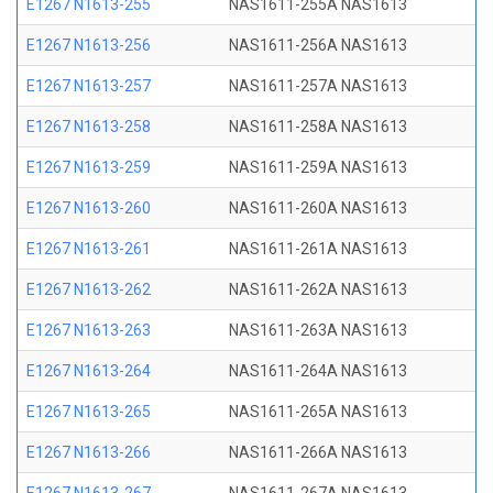
E1267 N1613-255
NAS1611-255A NAS1613
E1267 N1613-256
NAS1611-256A NAS1613
E1267 N1613-257
NAS1611-257A NAS1613
E1267 N1613-258
NAS1611-258A NAS1613
E1267 N1613-259
NAS1611-259A NAS1613
E1267 N1613-260
NAS1611-260A NAS1613
E1267 N1613-261
NAS1611-261A NAS1613
E1267 N1613-262
NAS1611-262A NAS1613
E1267 N1613-263
NAS1611-263A NAS1613
E1267 N1613-264
NAS1611-264A NAS1613
E1267 N1613-265
NAS1611-265A NAS1613
E1267 N1613-266
NAS1611-266A NAS1613