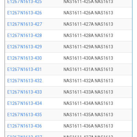
E1267 N1613-425
NAS1611-425A NAS1613
E1267 N1613-426
NAS1611-426A NAS1613
E1267 N1613-427
NAS1611-427A NAS1613
E1267 N1613-428
NAS1611-428A NAS1613
E1267 N1613-429
NAS1611-429A NAS1613
E1267 N1613-430
NAS1611-430A NAS1613
E1267 N1613-431
NAS1611-431A NAS1613
E1267 N1613-432
NAS1611-432A NAS1613
E1267 N1613-433
NAS1611-433A NAS1613
E1267 N1613-434
NAS1611-434A NAS1613
E1267 N1613-435
NAS1611-435A NAS1613
E1267 N1613-436
NAS1611-436A NAS1613