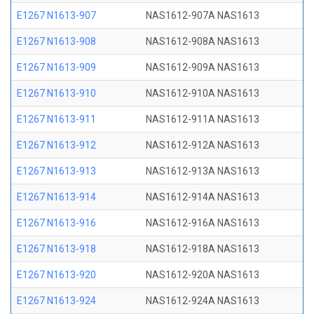
E1267 N1613-907
NAS1612-907A NAS1613
E1267 N1613-908
NAS1612-908A NAS1613
E1267 N1613-909
NAS1612-909A NAS1613
E1267 N1613-910
NAS1612-910A NAS1613
E1267 N1613-911
NAS1612-911A NAS1613
E1267 N1613-912
NAS1612-912A NAS1613
E1267 N1613-913
NAS1612-913A NAS1613
E1267 N1613-914
NAS1612-914A NAS1613
E1267 N1613-916
NAS1612-916A NAS1613
E1267 N1613-918
NAS1612-918A NAS1613
E1267 N1613-920
NAS1612-920A NAS1613
E1267 N1613-924
NAS1612-924A NAS1613