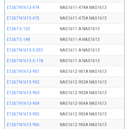
E1267 N1613-474
NAS1611-474A NAS1613
E1267 N1613-475
NAS1611-475A NAS1613
E1267 5-125
NAS1611-A NAS1613
E1267 5-148
NAS1611-A NAS1613
E1267 N1613-5-051
NAS1611-A NAS1613
E1267 N1613-5-118
NAS1611-A NAS1613
E1267 N1613-901
NAS1612-901A NAS1613
E1267 N1613-902
NAS1612-902A NAS1613
E1267 N1613-903
NAS1612-903A NAS1613
E1267 N1613-904
NAS1612-904A NAS1613
E1267 N1613-905
NAS1612-905A NAS1613
E1267 N1613-906
NAS1612-906A NAS1613