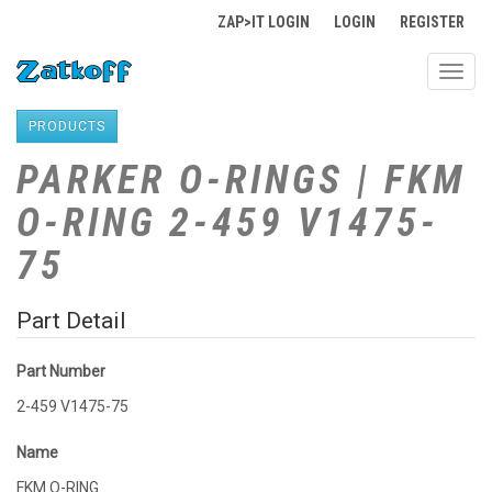
ZAP>IT LOGIN
LOGIN
REGISTER
Toggl
navig
PRODUCTS
PARKER O-RINGS | FKM
O-RING 2-459 V1475-
75
Part Detail
Part Number
2-459 V1475-75
Name
FKM O-RING