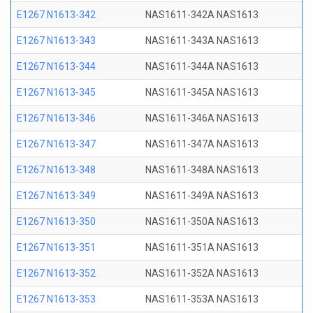
E1267 N1613-342
NAS1611-342A NAS1613
E1267 N1613-343
NAS1611-343A NAS1613
E1267 N1613-344
NAS1611-344A NAS1613
E1267 N1613-345
NAS1611-345A NAS1613
E1267 N1613-346
NAS1611-346A NAS1613
E1267 N1613-347
NAS1611-347A NAS1613
E1267 N1613-348
NAS1611-348A NAS1613
E1267 N1613-349
NAS1611-349A NAS1613
E1267 N1613-350
NAS1611-350A NAS1613
E1267 N1613-351
NAS1611-351A NAS1613
E1267 N1613-352
NAS1611-352A NAS1613
E1267 N1613-353
NAS1611-353A NAS1613