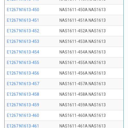
E1267 N1613-450
NAS1611-450A NAS1613
E1267 N1613-451
NAS1611-451A NAS1613
E1267 N1613-452
NAS1611-452A NAS1613
E1267 N1613-453
NAS1611-453A NAS1613
E1267 N1613-454
NAS1611-454A NAS1613
E1267 N1613-455
NAS1611-455A NAS1613
E1267 N1613-456
NAS1611-456A NAS1613
E1267 N1613-457
NAS1611-457A NAS1613
E1267 N1613-458
NAS1611-458A NAS1613
E1267 N1613-459
NAS1611-459A NAS1613
E1267 N1613-460
NAS1611-460A NAS1613
E1267 N1613-461
NAS1611-461A NAS1613