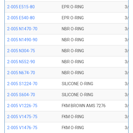
2-005 E515-80
EPR O-RING
3/32
2-005 E540-80
EPR O-RING
3/32
2-005 N1470-70
NBR O-RING
3/32
2-005 N1490-90
NBR O-RING
3/32
2-005 N304-75
NBR O-RING
3/32
2-005 N552-90
NBR O-RING
3/32
2-005 N674-70
NBR O-RING
3/32
2-005 S1224-70
SILICONE O-RING
3/32
2-005 S604-70
SILICONE O-RING
3/32
2-005 V1226-75
FKM BROWN AMS 7276
3/32
2-005 V1475-75
FKM O-RING
3/32
2-005 V1476-75
FKM O-RING
3/32