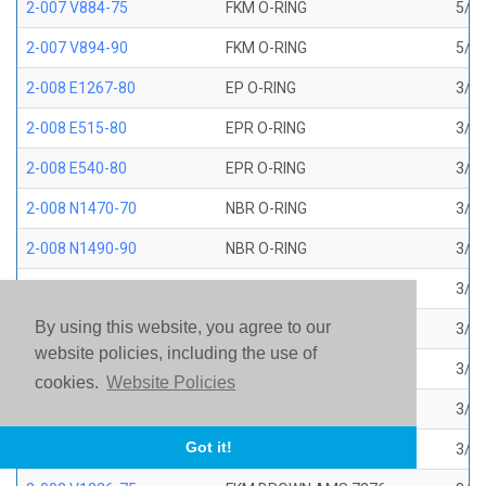
2-007 V884-75
FKM O-RING
5/32
2-007 V894-90
FKM O-RING
5/32
2-008 E1267-80
EP O-RING
3/16
2-008 E515-80
EPR O-RING
3/16
2-008 E540-80
EPR O-RING
3/16
2-008 N1470-70
NBR O-RING
3/16
2-008 N1490-90
NBR O-RING
3/16
2-008 N304-75
NBR O-RING
3/16
By using this website, you agree to our
2-008 N552-90
NBR O-RING
3/16
website policies, including the use of
2-008 N674-70
NBR O-RING
3/16
cookies.
Website Policies
2-008 S1224-70
SILICONE O-RING
3/16
Got it!
2-008 S604-70
SILICONE O-RING
3/16