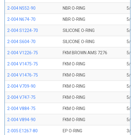
2-004 N552-90
NBR O-RING
5/64
2-004 N674-70
NBR O-RING
5/64
2-004 S1224-70
SILICONE O-RING
5/64
2-004 S604-70
SILICONE O-RING
5/64
2-004 V1226-75
FKM BROWN AMS 7276
5/64
2-004 V1475-75
FKM O-RING
5/64
2-004 V1476-75
FKM O-RING
5/64
2-004 V709-90
FKM O-RING
5/64
2-004 V747-75
FKM O-RING
5/64
2-004 V884-75
FKM O-RING
5/64
2-004 V894-90
FKM O-RING
5/64
2-005 E1267-80
EP O-RING
3/32