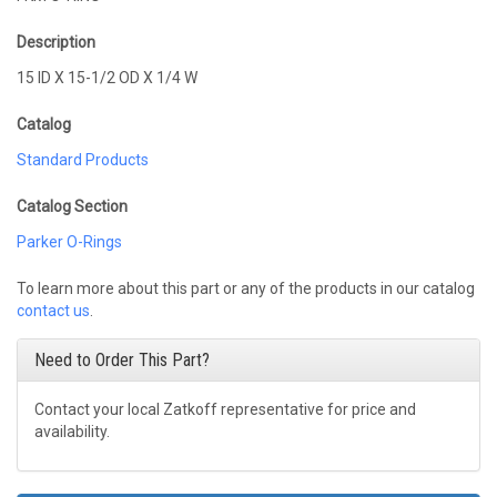
Description
15 ID X 15-1/2 OD X 1/4 W
Catalog
Standard Products
Catalog Section
Parker O-Rings
To learn more about this part or any of the products in our catalog
contact us
.
Need to Order This Part?
Contact your local Zatkoff representative for price and
availability.