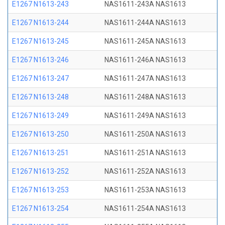
E1267 N1613-243
NAS1611-243A NAS1613
E1267 N1613-244
NAS1611-244A NAS1613
E1267 N1613-245
NAS1611-245A NAS1613
E1267 N1613-246
NAS1611-246A NAS1613
E1267 N1613-247
NAS1611-247A NAS1613
E1267 N1613-248
NAS1611-248A NAS1613
E1267 N1613-249
NAS1611-249A NAS1613
E1267 N1613-250
NAS1611-250A NAS1613
E1267 N1613-251
NAS1611-251A NAS1613
E1267 N1613-252
NAS1611-252A NAS1613
E1267 N1613-253
NAS1611-253A NAS1613
E1267 N1613-254
NAS1611-254A NAS1613