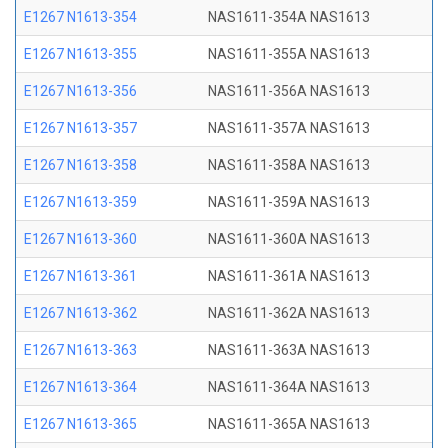
E1267 N1613-354
NAS1611-354A NAS1613
E1267 N1613-355
NAS1611-355A NAS1613
E1267 N1613-356
NAS1611-356A NAS1613
E1267 N1613-357
NAS1611-357A NAS1613
E1267 N1613-358
NAS1611-358A NAS1613
E1267 N1613-359
NAS1611-359A NAS1613
E1267 N1613-360
NAS1611-360A NAS1613
E1267 N1613-361
NAS1611-361A NAS1613
E1267 N1613-362
NAS1611-362A NAS1613
E1267 N1613-363
NAS1611-363A NAS1613
E1267 N1613-364
NAS1611-364A NAS1613
E1267 N1613-365
NAS1611-365A NAS1613