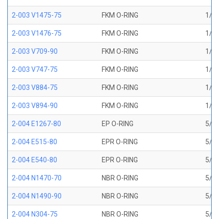
2-003 V1475-75
FKM O-RING
1/16
2-003 V1476-75
FKM O-RING
1/16
2-003 V709-90
FKM O-RING
1/16
2-003 V747-75
FKM O-RING
1/16
2-003 V884-75
FKM O-RING
1/16
2-003 V894-90
FKM O-RING
1/16
2-004 E1267-80
EP O-RING
5/64
2-004 E515-80
EPR O-RING
5/64
2-004 E540-80
EPR O-RING
5/64
2-004 N1470-70
NBR O-RING
5/64
2-004 N1490-90
NBR O-RING
5/64
2-004 N304-75
NBR O-RING
5/64