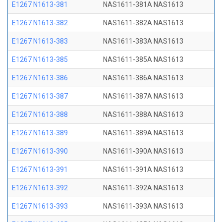
E1267 N1613-381
NAS1611-381A NAS1613
E1267 N1613-382
NAS1611-382A NAS1613
E1267 N1613-383
NAS1611-383A NAS1613
E1267 N1613-385
NAS1611-385A NAS1613
E1267 N1613-386
NAS1611-386A NAS1613
E1267 N1613-387
NAS1611-387A NAS1613
E1267 N1613-388
NAS1611-388A NAS1613
E1267 N1613-389
NAS1611-389A NAS1613
E1267 N1613-390
NAS1611-390A NAS1613
E1267 N1613-391
NAS1611-391A NAS1613
E1267 N1613-392
NAS1611-392A NAS1613
E1267 N1613-393
NAS1611-393A NAS1613